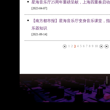
•
星海音乐厅25周年重磅呈献，上海四重奏启
[2023-04-07]
•
【南方都市报】星海音乐厅变身音乐课堂，指
乐器知识
[2021-09-14]
1
2
3
4
5
6
7
8
9
10