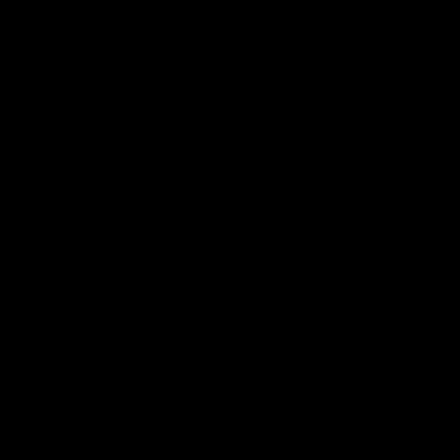
指挥：谭炎健
演奏：小云雀民族乐团A团
* 曲目以演出现场为准