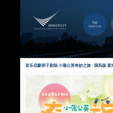
节目
WHAT'S ON
音乐启蒙亲子剧场 小蒲公英奇妙之旅 · 国风版 