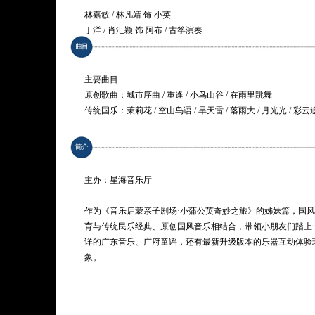
林嘉敏 / 林凡靖 饰 小英
丁洋 / 肖汇颖 饰 阿布 / 古筝演奏
主要曲目
原创歌曲：城市序曲 / 重逢 / 小鸟山谷 / 在雨里跳舞
传统国乐：茉莉花 / 空山鸟语 / 旱天雷 / 落雨大 / 月光光 / 彩云
剧情梗概：
继古典音乐版《小蒲公英奇妙之旅》中，小蒲公英 “小英” 与朋友
独自旅行，她飞到了大城市，游历了岭南风情的繁华都市，还
主办：星海音乐厅
但是一天天过去，她开始想念朋友，特别是阿布，还有森林里的
了回家的路。这一次她会有怎样的成长？她与 “阿布” 在旅途中
作为《音乐启蒙亲子剧场·小蒲公英奇妙之旅》的姊妹篇，国
场为你揭晓！
育与传统民乐经典、原创国风音乐相结合，带领小朋友们踏上
详的广东音乐、广府童谣，还有最新升级版本的乐器互动体验
象。