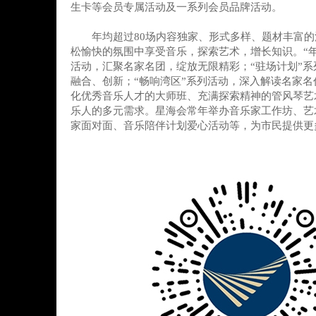
生卡等会员专属活动及一系列会员品牌活动。
年均超过80场内容独家、形式多样、题材丰富的
松愉快的氛围中享受音乐，探索艺术，增长知识。“
活动，汇聚名家名团，绽放无限精彩；“驻场计划”
融合、创新；“畅响湾区”系列活动，深入解读名家
化优秀音乐人才的大师班、充满探索精神的管风琴艺
乐人的多元需求。星海会常年举办音乐家工作坊、艺
家面对面、音乐陪伴计划爱心活动等，为市民提供更