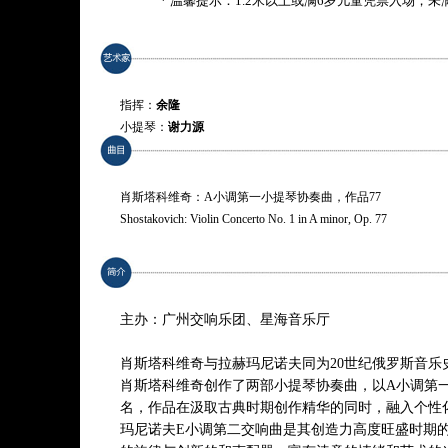
* 温馨提示：1.2米以上或满6岁儿童凭票入场，
指挥：
余隆
小提琴：
谢力源
演奏：
广州交响乐团
肖斯塔科维奇：A小调第一小提琴协奏曲，作品77
Shostakovich: Violin Concerto No. 1 in A minor, Op. 77
拉赫玛尼诺夫：E小调第二交响曲，作品27
Rachmaninoff: Symphony No. 2 in E minor, Op. 27
主办：广州交响乐团、星海音乐厅
*曲目以演出现场为准
肖斯塔科维奇与拉赫玛尼诺夫同为20世纪俄罗斯音乐
肖斯塔科维奇创作了两部小提琴协奏曲，以A小调第
名，作品在汲取古典时期创作精华的同时，融入个性
玛尼诺夫E小调第二交响曲是其创造力高度旺盛时期