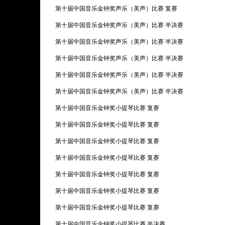
第十届中国音乐金钟奖声乐（美声）比赛 复赛
第十届中国音乐金钟奖声乐（美声）比赛 半决赛
第十届中国音乐金钟奖声乐（美声）比赛 半决赛
第十届中国音乐金钟奖声乐（美声）比赛 半决赛
第十届中国音乐金钟奖声乐（美声）比赛 半决赛
第十届中国音乐金钟奖声乐（美声）比赛 半决赛
第十届中国音乐金钟奖小提琴比赛 复赛
第十届中国音乐金钟奖小提琴比赛 复赛
第十届中国音乐金钟奖小提琴比赛 复赛
第十届中国音乐金钟奖小提琴比赛 复赛
第十届中国音乐金钟奖小提琴比赛 复赛
第十届中国音乐金钟奖小提琴比赛 复赛
第十届中国音乐金钟奖小提琴比赛 复赛
第十届中国音乐金钟奖小提琴比赛 半决赛