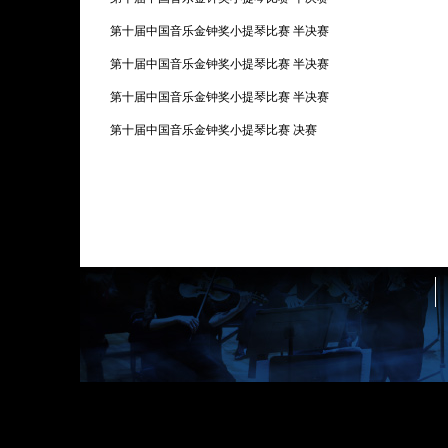
第十届中国音乐金钟奖小提琴比赛 半决赛
第十届中国音乐金钟奖小提琴比赛 半决赛
第十届中国音乐金钟奖小提琴比赛 半决赛
第十届中国音乐金钟奖小提琴比赛 决赛