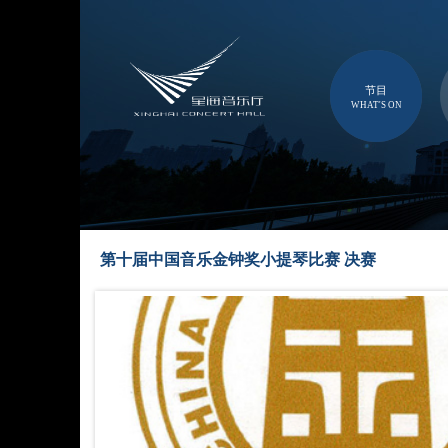
节目
WHAT'S ON
第十届中国音乐金钟奖小提琴比赛 决赛