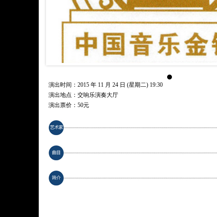
演出时间：2015 年 11 月 24 日 (星期二) 19:30
演出地点：交响乐演奏大厅
演出票价：
50元