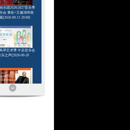
乐团2026/2027音乐季
乐会 黄屹×王健演绎柴
2026-09-11 20:00]
6管风琴艺术季 午后音乐会
乐之声[2026-09-20
家系列 浪漫王者 基里尔
钢琴独奏会[2026-09-24