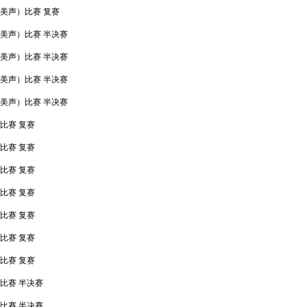
202
美声）比赛 复赛
世界音乐
Shankar
美声）比赛 半决赛
美声）比赛 半决赛
美声）比赛 半决赛
美声）比赛 半决赛
汉努·
乐团 20
比赛 复赛
21 20:0
比赛 复赛
比赛 复赛
比赛 复赛
畅响湾
比赛 复赛
乐团经典
06 20:0
比赛 复赛
比赛 复赛
比赛 半决赛
比赛 半决赛