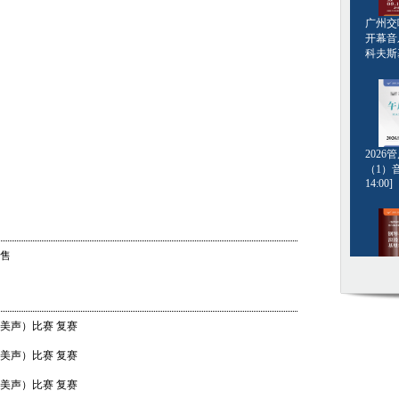
广州交响
开幕音
科夫斯基[
202
（1）音
14:00]
售
钢琴名
·格斯坦
20:00]
美声）比赛 复赛
美声）比赛 复赛
美声）比赛 复赛