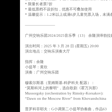
* 限量长者票7折
* 最低票档不设折扣，优惠不可叠加使用
* 温馨提示：1.2米以上或满6岁儿童凭票入场，未
————————
广州交响乐团2024/2025音乐季（13） 余隆演绎
演出时间：2025 年 3 月 28 日 (星期五) 20:00
演出地点：交响乐演奏大厅
指挥：余隆
小提琴：黄欣
演奏：广州交响乐团
穆索尔斯基（里姆斯基-科萨科夫 配器）：
“莫斯科河上的黎明”，选自歌剧《霍万兴那》
Mussorgsky (orchestration by Rimsky-Korsakov):
“Dawn on the Moscow River” from Khovanshchina
普罗科菲耶夫：G小调第二小提琴协奏曲，作品63