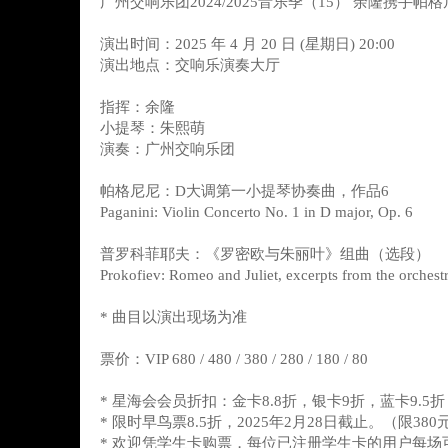
广州交响乐团2024/2025音乐季（15） 余隆携手
演出时间：2025 年 4 月 20 日 (星期日) 20:00
演出地点：交响乐演奏大厅
指挥：余隆
小提琴：朱熙萌
演奏：广州交响乐团
帕格尼尼：D大调第一小提琴协奏曲，作品6
Paganini: Violin Concerto No. 1 in D major, Op. 6
普罗科菲耶夫：《罗密欧与朱丽叶》组曲（选段）
Prokofiev: Romeo and Juliet, excerpts from the orchestr
* 曲目以演出现场为准
票价：VIP 680 / 480 / 380 / 280 / 180 / 80
* 星海会会员折扣：金卡8.8折，银卡9折，蓝卡9.5折
* 限时早鸟票8.5折，2025年2月28日截止。（限38
* 欢迎凭学生卡购票，每位已注册学生卡的用户每场