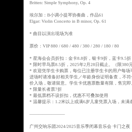
Britten: Simple Symphony, Op. 4
埃尔加：B小调小提琴协奏曲，作品61
Elgar: Violin Concerto in B minor, Op. 61
* 曲目以演出现场为准
票价：VIP 880 / 680 / 480 / 380 / 280 / 180 / 80
* 星海会会员折扣：金卡8.8折，银卡9折，蓝卡9.5折
* 限时早鸟票8.5折，2025年2月28日截止。（限38
* 欢迎凭学生卡购票，每位已注册学生卡的用户每场
进场时请准备好相关学生／年龄身份证明备查，不符
价入场，敬请留意。学生卡优惠票数量有限，售完即
* 限量长者票7折
* 最低票档不设折扣，优惠不可叠加使用
* 温馨提示：1.2米以上或满6岁儿童凭票入场，未
————————
广州交响乐团2024/2025音乐季闭幕音乐会 卡门之夜