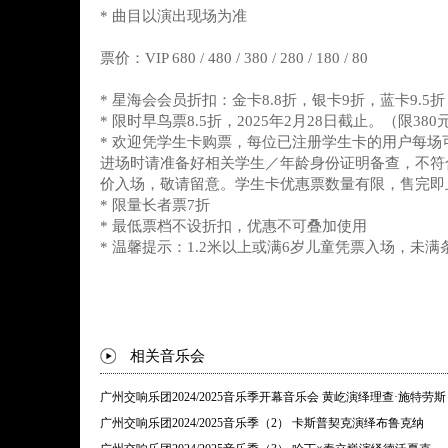
* 曲目以演出现场为准
票价：VIP 680 / 480 / 380 / 280 / 180 / 80
* 星海会会员折扣：金卡8.8折，银卡9折，蓝卡9.5折
* 限时早鸟票8.5折，2025年2月28日截止。（限38
* 欢迎凭学生卡购票，每位已注册学生卡的用户每场
进场时请准备好相关学生／年龄身份证明备查，不符
价入场，敬请留意。学生卡优惠票数量有限，售完即
* 限量长者票7折
* 最低票档不设折扣，优惠不可叠加使用
* 温馨提示：1.2米以上或满6岁儿童凭票入场，未
相关音乐会
广州交响乐团2024/2025音乐季开幕音乐会 黄屹演绎理查·施特劳斯
广州交响乐团2024/2025音乐季（2） 卡斯普契克演绎布鲁克纳