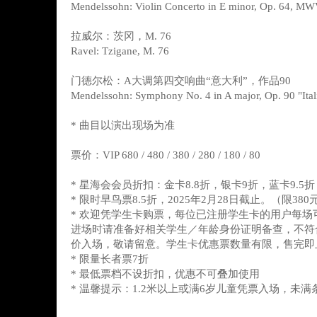
Mendelssohn: Violin Concerto in E minor, Op. 64, M
拉威尔：茨冈，M. 76
Ravel: Tzigane, M. 76
门德尔松：A大调第四交响曲“意大利”，作品90
Mendelssohn: Symphony No. 4 in A major, Op. 90 "Ital
* 曲目以演出现场为准
票价：VIP 680 / 480 / 380 / 280 / 180 / 80
* 星海会会员折扣：金卡8.8折，银卡9折，蓝卡9.5折
* 限时早鸟票8.5折，2025年2月28日截止。（限38
* 欢迎凭学生卡购票，每位已注册学生卡的用户每场
进场时请准备好相关学生／年龄身份证明备查，不符
价入场，敬请留意。学生卡优惠票数量有限，售完即
* 限量长者票7折
* 最低票档不设折扣，优惠不可叠加使用
* 温馨提示：1.2米以上或满6岁儿童凭票入场，未