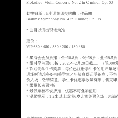
Prokofiev: Violin Concerto No. 2 in G minor, Op. 63
勃拉姆斯：E小调第四交响曲，作品98
Brahms: Symphony No. 4 in E minor, Op. 98
* 曲目以演出现场为准
票价：
VIP 680 / 480 / 380 / 280 / 180 / 80
* 星海会会员折扣：金卡8.8折，银卡9折，蓝卡9.5折
* 限时早鸟票8.5折，2025年2月28日截止。（限38
* 欢迎凭学生卡购票，每位已注册学生卡的用户每场
进场时请准备好相关学生／年龄身份证明备查，不符
价入场，敬请留意。学生卡优惠票数量有限，售完即
* 限量长者票7折
* 最低票档不设折扣，优惠不可叠加使用
* 温馨提示：1.2米以上或满6岁儿童凭票入场，未
————————