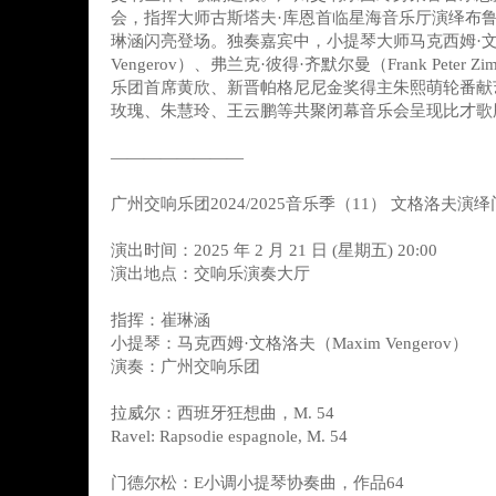
会，指挥大师古斯塔夫·库恩首临星海音乐厅演绎布
琳涵闪亮登场。独奏嘉宾中，小提琴大师马克西姆·文格
Vengerov）、弗兰克·彼得·齐默尔曼（Frank Peter 
乐团首席黄欣、新晋帕格尼尼金奖得主朱熙萌轮番献
玫瑰、朱慧玲、王云鹏等共聚闭幕音乐会呈现比才歌
————————
广州交响乐团2024/2025音乐季（11） 文格洛夫演
演出时间：2025 年 2 月 21 日 (星期五) 20:00
演出地点：交响乐演奏大厅
指挥：崔琳涵
小提琴：马克西姆·文格洛夫（Maxim Vengerov）
演奏：广州交响乐团
拉威尔：西班牙狂想曲，M. 54
Ravel: Rapsodie espagnole, M. 54
门德尔松：E小调小提琴协奏曲，作品64