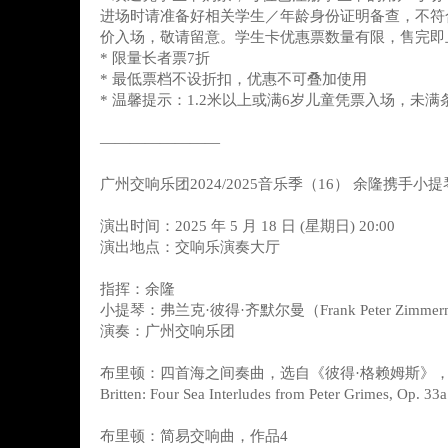
进场时请准备好相关学生／年龄身份证明备查，不符
价入场，敬请留意。学生卡优惠票数量有限，售完即
* 限量长者票7折
* 最低票档不设折扣，优惠不可叠加使用
* 温馨提示：1.2米以上或满6岁儿童凭票入场，未
————————
广州交响乐团2024/2025音乐季（16） 余隆携手
演出时间：2025 年 5 月 18 日 (星期日) 20:00
演出地点：交响乐演奏大厅
指挥：余隆
小提琴：弗兰克·彼得·齐默尔曼（Frank Peter Zimmer
演奏：广州交响乐团
布里顿：四首海之间奏曲，选自《彼得·格赖姆斯》，作
Britten: Four Sea Interludes from Peter Grimes, Op. 33a
布里顿：简易交响曲，作品4