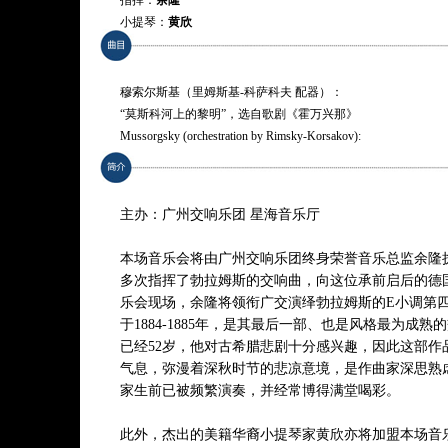
指挥：
余隆
小提琴：
黄欣
演奏：
广州交响乐团
穆索尔斯基（里姆斯基-科萨科夫 配器）：
“莫斯科河上的黎明”，选自歌剧《霍万兴那》
Mussorgsky (orchestration by Rimsky-Korsakov):
“Dawn on the Moscow River” from Khovanshchina
普罗科菲耶夫：G小调第二小提琴协奏曲，作品63
主办：广州交响乐团 星海音乐厅
Prokofiev: Violin Concerto No. 2 in G minor, Op. 63
本场音乐会将由广州交响乐团终身荣誉音乐总监余隆
勃拉姆斯：E小调第四交响曲，作品98
多次指挥了勃拉姆斯的交响曲，向这位承前启后的德
Brahms: Symphony No. 4 in E minor, Op. 98
乐会现场，余隆将领衔广交演绎勃拉姆斯的E小调第
于1884-1885年，是其最后一部、也是风格最为成
* 曲目以演出现场为准
已经52岁，他对古希腊悲剧十分感兴趣，因此这部作
气息，弥漫着深秋时节的悲凉意境，是作曲家深思熟
家生前已被频繁演奏，并经常博得满堂喝彩。
此外，杰出的美籍华裔小提琴家黄欣亦将加盟本场音乐