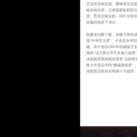
芝加哥交响乐团、费城管弦乐
格交响乐团、汉堡国家歌剧院
团、悉尼交响乐团、BBC交响
余隆的指挥下演出。
纵横乐坛数十载，余隆大师的成就
颁“中华艺文奖”，中央音乐学
越。其中包括2002年由德国万
颁的“法兰西文学艺术骑士勋章”
法国政府颁授最高荣誉“法国荣誉
鲁大学音乐学院“桑福德奖章”
授德意志联邦共和国十字勋章；