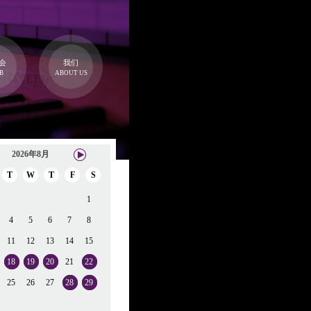
会
我们
B
ABOUT US
2026年8月
T
W
T
F
S
1
4
5
6
7
8
11
12
13
14
15
18
19
20
21
22
25
26
27
28
29