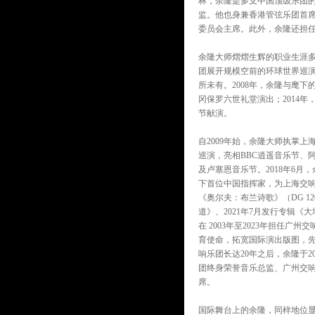
林，余隆是多支中国顶级乐团的
监。他也身兼香港管弦乐团首
委员会主席。此外，余隆还担
余隆大师熠熠生辉的职业生涯多
团展开规模空前的环球世界巡
所未有。2008年，余隆与麾
冈保罗六世礼堂演出；2014
节献演。
自2009年始，余隆大师执掌上
巡演，亮相BBC逍遥音乐节、
及卢塞恩音乐节。2018年6月
下首位中国指挥家，为上海交响
《奥尔夫：布兰诗歌》（DG 
道》、2021年7月发行专辑《
在 2003年至2023年担任
育使命，拓宽国际演出版图，
响乐团长达20年之后，余隆于
团终身荣誉音乐总监、广州交响
席。
国际舞台上的余隆，同样地位