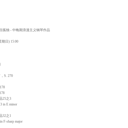
202
世界音乐
Shankar
但孤独 - 中晚期浪漫主义钢琴作品
期日) 15:00
汉努·
乐团 20
21 20:0
翔
. 270
畅响湾
78
乐团经典
 178
06 20:0
25之3
 3 in E minor
32之1
 in F-sharp major