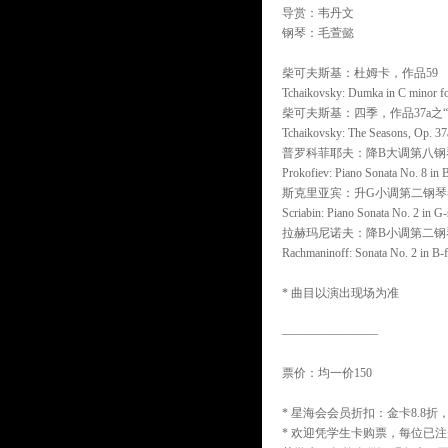
导赏：韦丹文
钢琴：毛萱懿
柴可夫斯基：杜姆卡，作品59
Tchaikovsky: Dumka in C minor fo
柴可夫斯基：四季，作品37a之“
Tchaikovsky: The Seasons, Op. 37a
普罗科菲耶夫：降B大调第八钢
Prokofiev: Piano Sonata No. 8 in B
斯克里亚宾：升G小调第二钢琴奏
Scriabin: Piano Sonata No. 2 in G
拉赫玛尼诺夫：降B小调第二钢
Rachmaninoff: Sonata No. 2 in B-f
* 曲目以演出现场为准
————————
票价：均一价150
* 星海会会员折扣：金卡8.8折，
* 欢迎凭学生卡购票，每位已