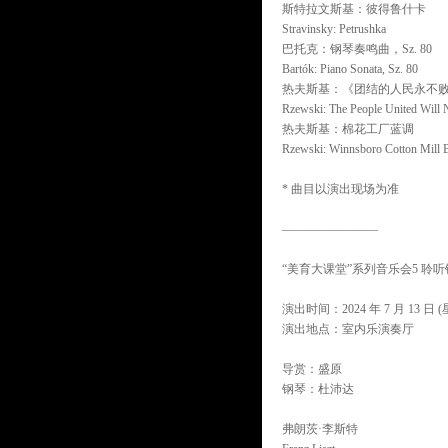
斯特拉文斯基：彼得鲁什卡
Stravinsky: Petrushka
巴托克：钢琴奏鸣曲，Sz. 80
Bartók: Piano Sonata, Sz. 80
热夫斯基：《团结的人民永不
Rzewski: The People United Will 
热夫斯基：棉花工厂蓝调
Rzewski: Winnsboro Cotton Mill 
* 曲目以演出现场为准
————————
“美育大课堂”系列音乐会5 聆听
演出时间：2024 年 7 月 13 日 (星
演出地点：室内乐演奏厅
导赏：盛原
钢琴：杜沛达
弗朗茨·李斯特