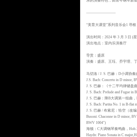
乐的演奏特色，由青年钢琴新星
————————
“美育大课堂”系列音乐会1 寻根
演出时间：2024 年 3 月 3 日 (星
演出地点：室内乐演奏厅
导赏：盛原
演奏：盛原、王珏、乔宇理、
马切洛 / J. S. 巴赫：D小调
J.S. Bach: Concerto in D minor, 
J. S. 巴赫：《十二平均律键盘
J. S. Bach: Prelude and Fugue in
J. S. 巴赫：降B大调第一组曲，B
J. S. Bach: Partita No. 1 in B-fla
J. S. 巴赫 / 布索尼：恰空（改编
Busoni: Chaconne in D minor, BV B 2
BWV 1004")
海顿：C大调钢琴奏鸣曲，Hob.XV
Haydn: Piano Sonata in C major,