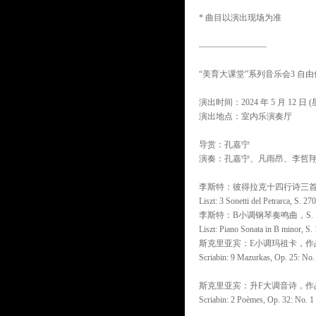
* 曲目以演出现场为准
————————
“美育大课堂”系列音乐会3 自由
演出时间：2024 年 5 月 12 日 (星
演出地点：室内乐演奏厅
导赏：孔嘉宁
演奏：孔嘉宁、凡雨昂、李哲
李斯特：彼得拉克十四行诗三首，S
Liszt: 3 Sonetti del Petrarca, S. 270
李斯特：B小调钢琴奏鸣曲，S. 1
Liszt: Piano Sonata in B minor, S.
斯克里亚宾：E小调玛祖卡，作品
Scriabin: 9 Mazurkas, Op. 25: No.
斯克里亚宾：升F大调音诗，作品
Scriabin: 2 Poèmes, Op. 32: No. 1