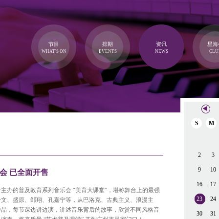
节目
排期
资讯
星海
WHAT'S ON
EVENTS
NEWS
CLU
S
M
2
3
9
10
会 已全面开售
16
17
主办的普及教育系列音乐会 “美育大课堂”，堪称舞台上的最强
23
24
丹文、盛原、邹翔、孔嘉宁等，从巴洛克、古典主义、浪漫主
作品，每节课边讲边演，讲述音乐背后的故事，欣赏不同风格音
30
31