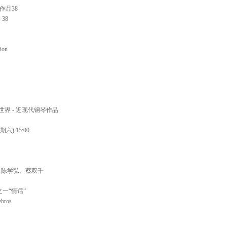
年度音
作品38
奥·比
《四季》[
. 38
tion
202
手风琴大师
奏 Richa
Trio[20
世界 - 近现代钢琴作品
期六) 15:00
、陈学弘、蔡双千
之一“情话”
ebros