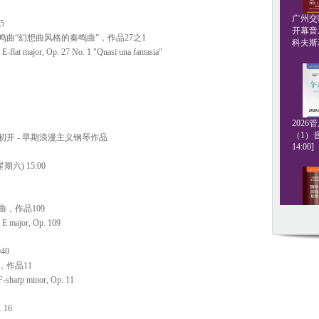
广州交响
75
开幕音
曲“幻想曲风格的奏鸣曲”，作品27之1
科夫斯基[
E-flat major, Op. 27 No. 1 "Quasi una fantasia"
202
（1）音
初开 - 早期浪漫主义钢琴作品
14:00]
期六) 15:00
，作品109
 E major, Op. 109
钢琴名
·格斯坦
20:00]
940
，作品11
F-sharp minor, Op. 11
. 16