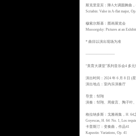
斯克里亚宾：降A大调圆舞曲，
Scriabin: Valse in A-flat major, Op
穆索尔斯基：图画展览会
Mussorgsky: Pictures at an Exhibi
* 曲目以演出现场为准
————————
“美育大课堂”系列音乐会4 多元
演出时间：2024 年 6 月 8 日 (星
演出地点：室内乐演奏厅
导赏：邹翔
演奏：邹翔、周俊言、陶子叶
格拉纳多斯：戈雅画集，H. 64
Goyescas, H. 64: No. 1, Los requi
卡普斯汀：变奏曲，作品41
Kapustin: Variations, Op. 41