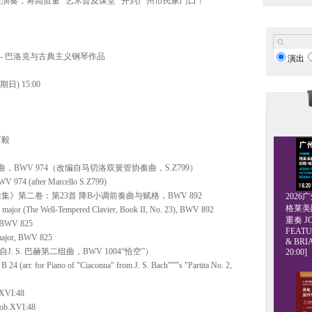
演奏，将高质量 “艺术普及课堂” 开到广州市民家门口！
 - 巴洛克与古典主义钢琴作品
演出
期日) 15:00
丁毅
协奏曲，BWV 974（改编自马切洛双簧管协奏曲，S.Z799）
BWV 974 (after Marcello S.Z799)
曲集》第二卷：第23首 降B小调前奏曲与赋格，BWV 892
202
格莱美爵士
 B major (The Well-Tempered Clavier, Book II, No. 23), BWV 892
重奏 JO
WV 825
FEATU
t major, BWV 825
& BRI
自J. S. 巴赫第二组曲，BWV 1004“恰空”）
20:00]
4 (arr. for Piano of "Ciaconna" from J. S. Bach''''''''s "Partita No. 2,
I:48
Hob.XVI:48