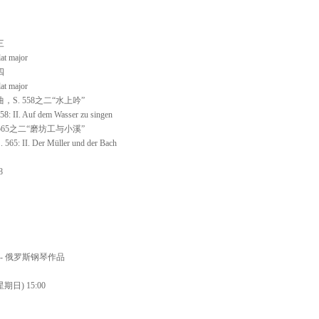
三
lat major
四
lat major
S. 558之二“水上吟”
558: II. Auf dem Wasser zu singen
565之二“磨坊工与小溪”
. 565: II. Der Müller und der Bach
8
 - 俄罗斯钢琴作品
期日) 15:00