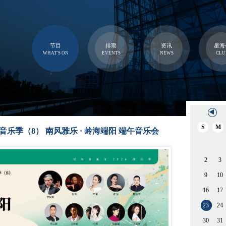
节目
排期
资讯
星海
WHAT'S ON
EVENTS
NEWS
CLU
S
M
26音乐季（8） 南风雅乐 · 岭海端阳 端午音乐会
2
3
9
10
16
17
23
24
30
31