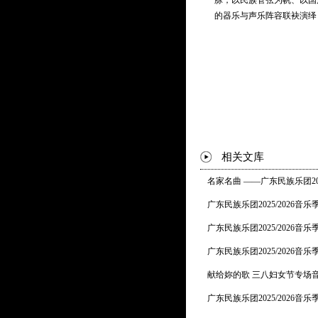
脉，以民族管弦为帆、以国
1）珠江源
的器乐与声乐阵容联袂演绎
2）百年伶仃洋
* 曲目以演出现场为准
相关文库
名家名曲 ——广东民族乐团20
广东民族乐团2025/2026音
广东民族乐团2025/2026音
广东民族乐团2025/2026
献给妳的歌 三八妇女节专场
广东民族乐团2025/2026音