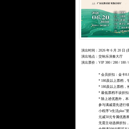
演出时间：2026 年 6 月 20 日 (星
演出地点：交响乐演奏大厅
演出票价：
VIP 380 / 280 / 180 /
* 会员折扣：金卡8.
* 180及以上票
* 180及以上票
* 最低票档不设折
* 除上述优惠外，
参与满减需先进行领
小程序“e生活plus
元减50元专属优惠
无需主动选择折扣