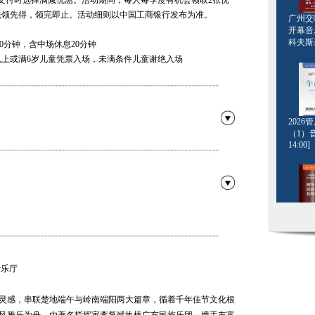
在支付时选择满减优惠。活动期间，每人每季度有机会领取2张优
先领先得，领完即止。活动细则以中国工商银行发布为准。
广州交响
开幕音
科夫斯基[
00分钟，含中场休息20分钟
2米以上或满6岁儿童凭票入场，未满条件儿童谢绝入场
202
（1）音
14:00]
钢琴名
湘夫人
·格斯坦
曲
20:00]
思羽、陈琪、陈子怡、莫汝彤、彭诗琪、唐笑
音乐厅
太阳 玄鸟
灵感，串联楚地端午与岭南端阳两大篇章，循着千年佳节文化根
水两章