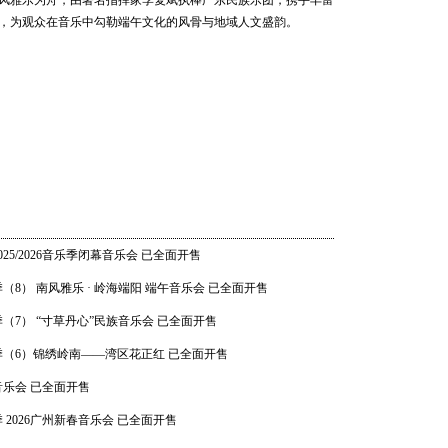
风雅乐为舟，由著名指挥家李复斌执棒广东民族乐团，携手丰富
202
，为观众在音乐中勾勒端午文化的风骨与地域人文盛韵。
世界音乐
Shankar
汉努·
乐团 20
21 20:0
25/2026音乐季闭幕音乐会 已全面开售
乐季（8） 南风雅乐 · 岭海端阳 端午音乐会 已全面开售
畅响湾
乐季（7） “寸草丹心”民族音乐会 已全面开售
乐团经典
06 20:0
音乐季（6）锦绣岭南——湾区花正红 已全面开售
音乐会 已全面开售
乐季 2026广州新春音乐会 已全面开售