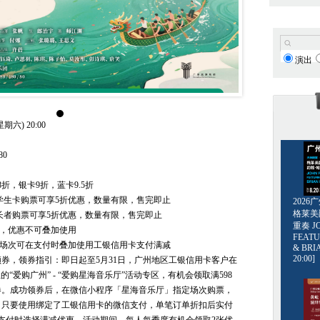
演出
期六) 20:00
 80
8折，银卡9折，蓝卡9.5折
档，学生卡购票可享5折优惠，数量有限，售完即止
202
格莱美爵士
档，长者购票可享5折优惠，数量有限，售完即止
重奏 JO
扣，优惠不可叠加使用
FEATU
本场次可在支付时叠加使用工银信用卡支付满减
& BRI
20:00]
券，领券指引：即日起至5月31日，广州地区工银信用卡客户在
”里的“爱购广州” - “爱购星海音乐厅”活动专区，有机会领取满598
券。成功领券后，在微信小程序「星海音乐厅」指定场次购票，
，只要使用绑定了工银信用卡的微信支付，单笔订单折扣后实付