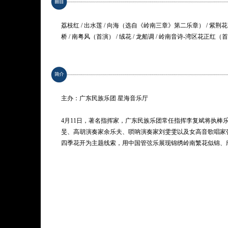
高胡：
余乐夫
唢呐：
刘雯雯
独唱：
张莺燕
荔枝红 / 出水莲 / 向海（选自《岭南三章》第二乐章） / 紫荆花
演奏：
广东民族乐团
桥 / 南粤风（首演） / 绒花 / 龙船调 / 岭南音诗-湾区花正红（
*曲目以演出现场为准
主办：广东民族乐团 星海音乐厅
4月11日，著名指挥家，广东民族乐团常任指挥李复斌将执棒
旻、高胡演奏家余乐夫、唢呐演奏家刘雯雯以及女高音歌唱家
四季花开为主题线索，用中国管弦乐展现锦绣岭南繁花似锦、