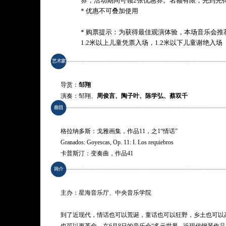
券，活动期间可领2张优惠券。名额有限，先到先
* 优惠不可叠加使用
* 购票提示：为获得最佳观演体验，本场音乐会推
1.2米以上儿童凭票入场，1.2米以下儿童谢绝入场
导赏：
邹翔
演奏：邹翔、
周俊言、陶子叶、陈学弘、蔡双千
格拉纳多斯：戈雅画集，作品11，之1“情话”
Granados: Goyescas, Op. 11: I. Los requiebros
卡普斯汀：变奏曲，作品41
Kapustin: Variations, Op. 41
斯特拉文斯基：彼得鲁什卡
Stravinsky: Petrushka
主办：星海音乐厅、中央音乐学院
巴托克：钢琴奏鸣曲，Sz. 80
Bartók: Piano Sonata, Sz. 80
到了近现代，情话也可以荒诞，童话也可以狂野，乡土也可以
热夫斯基：《团结的人民永不败》变奏曲