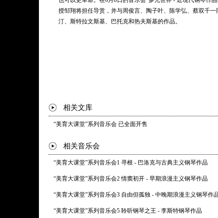
也可以更革命。在6月8日的音乐会“多元世界 - 近现代钢琴作
Rzewski: The People United Will Never Be Defeated!
授邹翔将担任导赏，并与周俊言、陶子叶、陈学弘、蔡双千一
热夫斯基：棉花工厂蓝调
汀、斯特拉文斯基、巴托克和热夫斯基的作品。
Rzewski: Winnsboro Cotton Mill Blues
* 曲目以演出现场为准
相关文库
“美育大课堂”系列音乐会 已全面开售
相关音乐会
“美育大课堂”系列音乐会1 寻根 - 巴洛克与古典主义钢琴作品
“美育大课堂”系列音乐会2 情窦初开 - 早期浪漫主义钢琴作品
“美育大课堂”系列音乐会3 自由但孤独 - 中晚期浪漫主义钢琴作
“美育大课堂”系列音乐会5 聆听钢琴之王 - 李斯特钢琴作品