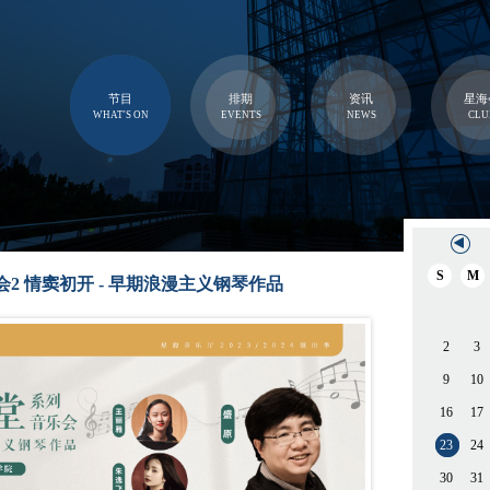
节目
排期
资讯
星海
WHAT'S ON
EVENTS
NEWS
CLU
S
M
2 情窦初开 - 早期浪漫主义钢琴作品
2
3
9
10
16
17
23
24
30
31