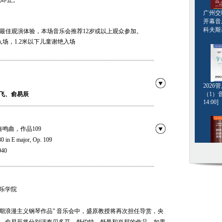
完即止。
广州交响
开幕音
科夫斯基[
得最佳观演体验，本场音乐会推荐12岁或以上观众参加。
入场，1.2米以下儿童谢绝入场
202
（1）音
飞、俞易辰
14:00]
鸣曲，作品109
0 in E major, Op. 109
40
钢琴名
 D. 940
·格斯坦
曲，作品11
20:00]
 in F-sharp minor, Op. 11
乐学院
16
, Op. 16
- 早期浪漫主义钢琴作品” 音乐会中，盛原教授将再次担任导赏，央