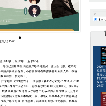
演出
期六) 15:00
金卡8.8折，银卡9折，蓝卡9.5折
票，每位已注册学生卡的用户每场可购买一张五折门票。进场时
202
格莱美爵士
／年龄身份证明备查，不符合资格者将需要补齐全价入场，敬请
重奏 JO
票数量有限，售完即止。
FEATU
日，广东地区（深圳除外）工银信用卡客户在小程序 “e生活plus” 里
& BRI
20:00]
“爱购星海音乐厅” 活动专区，有机会领取满300元减100元、满600元
券。成功领券后在星海音乐厅票务中心或星海音乐厅微信公众号内
用卡的微信支付购买本场次门票，单笔订单金额不少于优惠券起
位客户每天可领1张优惠券，活动期间可领2张优惠券。名额有