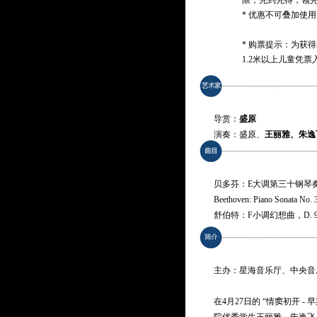
限，先到先得，领
* 优惠不可叠加使用
* 购票提示：为获
1.2米以上儿童凭票
导赏：
盛原
演奏：盛原、
王丽雅、朱逸
贝多芬：E大调第三十钢琴奏
Beethoven: Piano Sonata No. 3
舒伯特：F小调幻想曲，D. 9
Schubert: Fantasie in F minor,
舒曼：升F小调第一钢琴奏鸣
Schumann: Piano Sonata No. 1
主办：星海音乐厅、中央音
肖邦：降E大调回旋曲，作品
Chopin: Rondo in E-flat major
在4月27日的 “情窦初开 