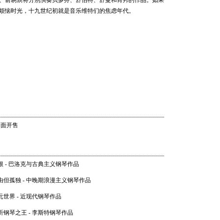
、俞易辰将分别演奏贝多芬、舒伯特、舒曼和肖邦的作品。如果
202
烦恼时光，十九世纪初就是音乐维特们的焦虑年代。
世界音乐
Shankar
汉努·
乐团 20
21 20:0
全面开售
畅响湾
乐团经典
根 - 巴洛克与古典主义钢琴作品
06 20:0
由但孤独 - 中晚期浪漫主义钢琴作品
元世界 - 近现代钢琴作品
听钢琴之王 - 李斯特钢琴作品