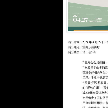
演出时间：2024 年 4 月 27 日 (星
演出地点：室内乐演奏厅
演出票价：
均一价150
* 星海会会员折扣：
* 欢迎凭学生卡购
请准备好相关学生
留意。学生卡优惠
* 即日起至3月31
的 “爱购广州” - 
减200元专属优惠
使用绑定了工银信
用金额即可用券。每