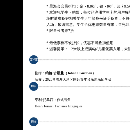
* 星海会会员折扣：金卡8.8折，银卡9折，蓝卡9.5
* 欢迎凭学生卡购票，每位已注册学生卡的用户
场时请准备好相关学生／年龄身份证明备查，不符
入场，敬请留意。学生卡优惠票数量有限，售完即
* 限量长者票7折
* 最低票档不设折扣，优惠不可叠加使用
* 温馨提示：1.2米以上或满6岁儿童凭票入场，
指挥：
约翰·古斯曼（Johann Guzman）
演奏：2025粤港澳大湾区国际青年音乐周乐团学员
亨利·托马西：仪式号角
Henri Tomasi: Fanfares liturgiques
德彪西：第一号阿拉伯风格曲（长笛与竖琴版）
Debussy: Deux Arabesques, L. 66: I. Andantino con moto (arr. for F