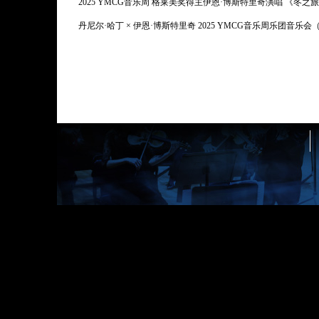
2025 YMCG音乐周 格莱美奖得主伊恩·博斯特里奇演唱 《冬之
丹尼尔·哈丁 × 伊恩·博斯特里奇 2025 YMCG音乐周乐团音乐会