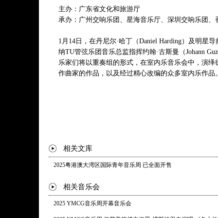
主办：广东省文化和旅游厅
史蒂夫·赖希（卡尔·托尔森 改编）：拍手音乐
承办：广州交响乐团、星海音乐厅、深圳交响乐团、
Steve Reich (arr. Karl Thorsson): Clapping Music
1月14日，在丹尼尔·哈丁（Daniel Harding）及
约翰·埃里克森（卡尔·托尔森 改编）：手的森林
纳TU管弦乐团音乐总监指挥约翰·古斯曼（Johann G
John Eriksson (arr. Karl Thorsson): Träd (A Forest of Hands)
乐家们将以重奏组的形式，在室内乐音乐会中，演绎
作曲家的作品，以及经过精心改编的众多室内乐作品
韦恩·西格尔（卡尔·托尔森 改编）：42街回旋曲
Wayne Siegel (arr. Karl Thorsson): 42nd Street Rondo
查理·古诺：小交响曲
Charles Gounod: Petite Symphonie
门德尔松：C大调第九弦乐交响曲“瑞士”
相关文库
Mendelssohn: String Symphony No. 9 in C major, MWV N9 “Swis
2025粤港澳大湾区国际青年音乐周 已全面开售
* 曲目以演出现场为准
相关音乐会
2025 YMCG音乐周开幕音乐会