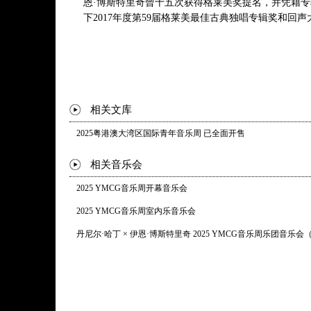
恩·博斯特里奇曾十五次获得格莱美奖提名，并凭藉
8. 回眸 Rückblick
下2017年度第59届格莱美最佳古典独唱专辑奖和回声
9. 鬼火 Irrlicht
10. 休息 Rast
11. 春梦 Frühlingstraum
12. 孤独 Einsamkeit
13. 邮差 Die Post
14. 白发 Der greise Kopf
相关文库
15. 乌鸦 Die Krähe
16. 最后的希望 Letzte Hoffnung
2025粤港澳大湾区国际青年音乐周 已全面开售
17. 村子里 Im Dorfe
18. 风雨飘摇的早晨 Der stürmische Morgen
相关音乐会
19.幻象 Täuschung
2025 YMCG音乐周开幕音乐会
20. 路标 Der Wegweiser
21. 旅店 Das Wirtshaus
2025 YMCG音乐周室内乐音乐会
22. 勇气！ Mut!
丹尼尔·哈丁 × 伊恩·博斯特里奇 2025 YMCG音乐周乐团音乐会
23. 幻日 Die Nebensonnen
24. 风琴师 Der Leiermann
* 曲目以演出现场为准