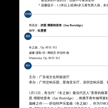
* 最低票档不设折扣，优惠不可叠加使用
* 温馨提示：1.2米以上或满6岁儿童凭票入场，
男高音：
伊恩·博斯特里奇（Ian Bostridge）
钢琴：
杜雯雯
冬之旅，Op. 89 D. 911
威廉·缪勒 词 / 弗朗茨·舒伯特 曲
Winterreise, Op. 89 D. 911
Composed by Franz Schubert, Lyrics by Wilhelm Müller
1. 晚安 Gute Nacht
主办：广东省文化和旅游厅
2. 风向标 Die Wetterfahne
承办：广州交响乐团、星海音乐厅、深圳交响乐团、
3. 冻泪 Gefror'ne Tränen
4. 心死 Erstarrung
1月11日，有当代“《冬之旅》最佳代言人”美誉的格
5. 菩提树 Der Lindenbaum
恩·博斯特里奇（Ian Bostridge），将携手青年钢
6. 泪洪 Wasserflut
巅峰之作——舒伯特声乐套曲《冬之旅》。作为YMC
7. 在河上 Auf dem Flusse