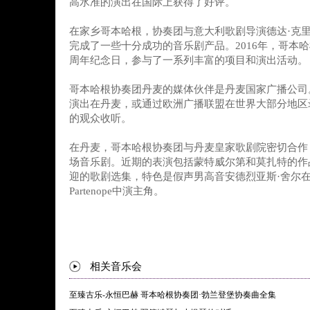
高水准的演出在国际上获得了好评。
在家乡哥本哈根，协奏团与意大利歌剧导演德达·克里
完成了一些十分成功的音乐剧产品。2016年，哥本哈
周年纪念日，参与了一系列丰富的项目和演出活动。
哥本哈根协奏团丹麦的媒体伙伴是丹麦国家广播公司
演出在丹麦，或通过欧洲广播联盟在世界大部分地区
的观众收听。
在丹麦，哥本哈根协奏团与丹麦皇家歌剧院密切合作
场音乐剧。近期的表演包括蒙特威尔第和莫扎特的作
迎的歌剧选集，特色是假声男高音安德烈亚斯·舍尔
Partenope中演主角。
相关音乐会
至臻古乐-永恒巴赫 哥本哈根协奏团·勃兰登堡协奏曲全集