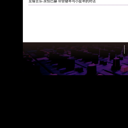
至臻古乐-永恒巴赫 羽管键琴与小提琴的对话