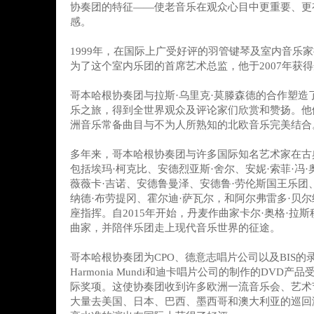
协奏团的特征——使老音乐在观众心目中更重要、更
感。
1999年，在国际上广受好评的羽管键琴及室内音乐家
为了这个室内乐团的首席艺术总监，他于2007年获
哥本哈根协奏团与拉斯·乌里克·莫滕森德的合作塑造
乐之旅，得到全世界观众及评论家们欣赏和赞扬。他
洲音乐常备曲目与不为人所熟知的北欧音乐完美结合
多年来，哥本哈根协奏团与许多国际知名艺术家在古
包括埃玛·柯克比、安德烈亚斯·舍尔、安妮·索菲·冯·
薇薇卡·吉诺、安德鲁曼泽、安德鲁·劳伦斯国王乐团
纳德·布劳提冈、霍尔迪·萨瓦尔，和阿尔弗雷多·贝
座指挥。自2015年开始，丹麦作曲家卡尔·奥格·拉
曲家，并陪伴乐团走上现代音乐世界的征途。
哥本哈根协奏团为CPO、德意志唱片公司以及BIS的录
Harmonia Mundi和迪卡唱片公司的制作的DVD
际奖项。这使协奏团收到许多欧洲一流音乐会、艺术
大量去美国、日本、巴西、墨西哥和澳大利亚的巡回