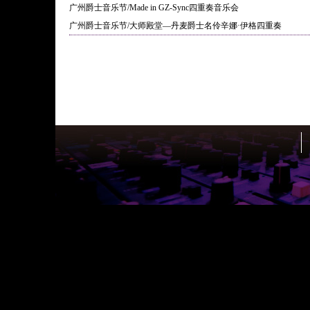
广州爵士音乐节/Made in GZ-Sync四重奏音乐会
广州爵士音乐节/大师殿堂—丹麦爵士名伶辛娜·伊格四重奏