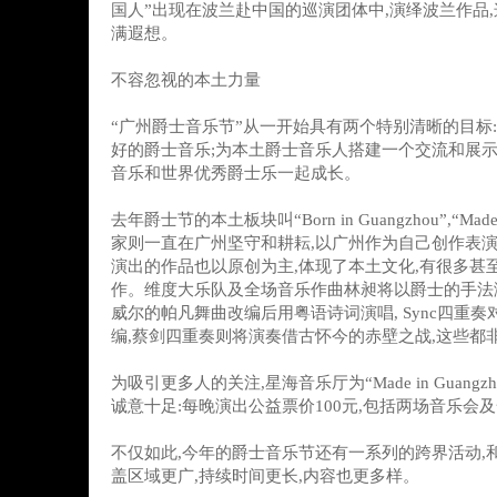
国人”出现在波兰赴中国的巡演团体中,演绎波兰作品
满遐想。
不容忽视的本土力量
“广州爵士音乐节”从一开始具有两个特别清晰的目标
好的爵士音乐;为本土爵士音乐人搭建一个交流和展示
音乐和世界优秀爵士乐一起成长。
去年爵士节的本土板块叫“Born in Guangzhou”,“Made 
家则一直在广州坚守和耕耘,以广州作为自己创作表
演出的作品也以原创为主,体现了本土文化,有很多甚
作。维度大乐队及全场音乐作曲林昶将以爵士的手法
威尔的帕凡舞曲改编后用粤语诗词演唱, Sync四重
编,蔡剑四重奏则将演奏借古怀今的赤壁之战,这些都
为吸引更多人的关注,星海音乐厅为“Made in Guang
诚意十足:每晚演出公益票价100元,包括两场音乐会
不仅如此,今年的爵士音乐节还有一系列的跨界活动,
盖区域更广,持续时间更长,内容也更多样。