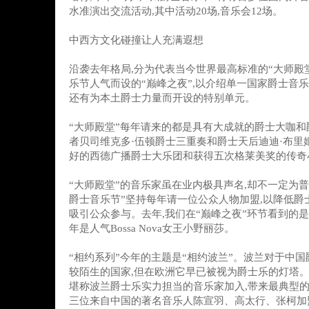
水准演出交流活动,其中活动20场,音乐会12场。
中西方文化碰撞让人充满遐想
沿袭去年格局,分为代表当今世界最高标准的“大师殿堂
乐节人气而设的“巅峰之夜”,以介绍单一国家爵士音乐
还有为本土爵士力量而开设的特别单元。
“大师殿堂”每年请来的都是具有大成就的爵士大咖和
者贝司维克多·伍顿爵士三重奏和爵士天后迪迪·布里
好的西德广播爵士大乐团和获得五次格莱美奖的传奇
“大师殿堂”的音乐家虽在业内极具声名,却不一定为普
爵士音乐节”坚持每年请一位公众人物加盟,以降低爵
吸引公众参与。去年,我们在“巅峰之夜”环节看到的是
年是人气Bossa Nova女王小野丽莎。
“相约系列”今年的主题是“相约波兰”。波兰对于中
较陌生的国家,但在欧洲它早已被视为爵士乐的灯塔。这
堪称波兰爵士乐实力担当的音乐家加入,带来最典型的
三位来自中国的著名音乐人陈宣羽、高太行、张柯加盟