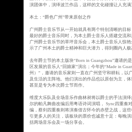
演团体中，演绎波兰作品，这样的文化碰撞让人充满
本土：“爵色广州”带来原创之作
广州爵士音乐节从一开始就具有两个特别清晰的目标
最好的爵士音乐同时，为本土爵士音乐人搭建交流和展
广州爵士音乐节的草坪音乐会，本土爵士音乐人惊艳
示了广州本土的爵士精神和巨大潜力，得到圈内人极
去年爵士节的本土版块“Born in Guangzhou”邀
区发展的音乐人“回娘家”演出；今年的“Made in Guan
州）”，邀请的音乐家则一直在广州坚守和耕耘，以
及生活的主阵地。他们演出的作品也以原创为主，体
甚至是专为本次爵士节而作。
维度大乐队及全场音乐作曲林昶将以爵士的手法演绎
尔的帕凡舞曲改编后用粤语诗词演唱， Sync四重奏
编，蔡剑四重奏则将演奏借古怀今的赤壁之战，这些
引更多人的关注，该板块的票价也诚意十足：每晚演出
括两场音乐会及一场分享会。