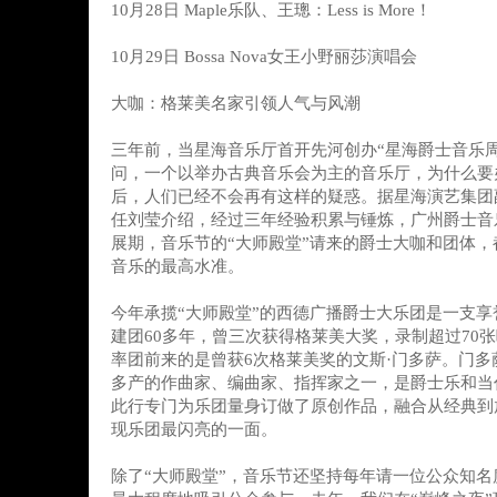
10月28日 Maple乐队、王璁：Less is More！
10月29日 Bossa Nova女王小野丽莎演唱会
大咖：格莱美名家引领人气与风潮
三年前，当星海音乐厅首开先河创办“星海爵士音乐
问，一个以举办古典音乐会为主的音乐厅，为什么要
后，人们已经不会再有这样的疑惑。据星海演艺集团
任刘莹介绍，经过三年经验积累与锤炼，广州爵士音
展期，音乐节的“大师殿堂”请来的爵士大咖和团体
音乐的最高水准。
今年承揽“大师殿堂”的西德广播爵士大乐团是一支
建团60多年，曾三次获得格莱美大奖，录制超过70
率团前来的是曾获6次格莱美奖的文斯·门多萨。门多
多产的作曲家、编曲家、指挥家之一，是爵士乐和当
此行专门为乐团量身订做了原创作品，融合从经典到
现乐团最闪亮的一面。
除了“大师殿堂”，音乐节还坚持每年请一位公众知