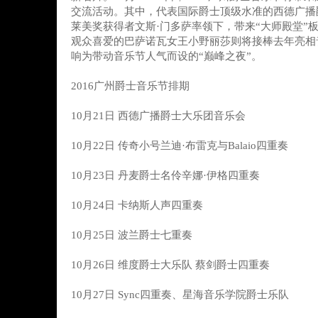
交流活动。其中，代表国际爵士顶级水准的西德广播
莱美奖获得者文斯·门多萨率领下，带来“大师殿堂”
观众喜爱的巴萨诺瓦女王小野丽莎则将接棒去年亮相
响为带动音乐节人气而设的“巅峰之夜”。
2016广州爵士音乐节排期
10月21日 西德广播爵士大乐团音乐会
10月22日 传奇小号兰迪·布雷克与Balaio四重奏
10月23日 丹麦爵士名伶辛娜·伊格四重奏
10月24日 卡纳斯人声四重奏
10月25日 波兰爵士七重奏
10月26日 维度爵士大乐队 蔡剑爵士四重奏
10月27日 Sync四重奏、星海音乐学院爵士乐队