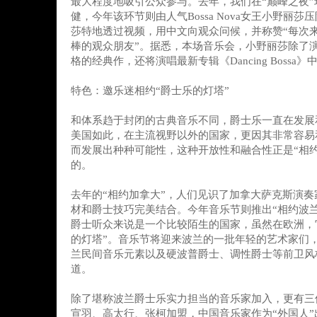
最大程度地吸引公众参与。去年，我们在“巅峰之夜
健，今年该环节则由人气Bossa Nova女王小野丽
莎特地透过视频，用中文向观众问候，并称赞“每次
棒的观众朋友”。据悉，本场音乐会，小野丽莎除了
格的经典作，还将演唱最新专辑《Dancing Bossa
特色：邀乐迷相约“爵士乐的灯塔”
和体系趋于封闭的古典音乐不同，爵士乐一直在发展
美国如此，在主流视野以外的国家，更因其非常容易
而发展出种种可能性，这种开放性和融合性正是“相
的。
去年的“相约加拿大”，人们见识了加拿大萨克斯演
材和爵士技巧完美结合。今年音乐节则推出“相约波
爵士听众来说是一个比较陌生的国家，虽然在欧洲，
的灯塔”。音乐节将迎来波兰的一批年轻的艺术家们
兰民间音乐元素以及硬波普爵士、调性爵士等前卫风
道。
除了堪称波兰爵士乐实力担当的音乐家加入，更有三
宣羽、高太行、张柯加盟，中国音乐家作为“外国人