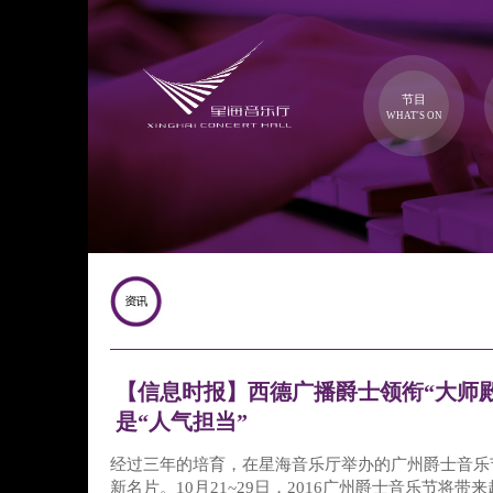
节目
WHAT'S ON
【信息时报】西德广播爵士领衔“大师
是“人气担当”
经过三年的培育，在星海音乐厅举办的广州爵士音乐
新名片。10月21~29日，2016广州爵士音乐节将带