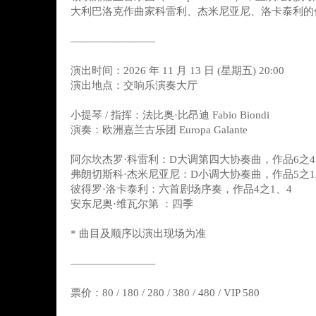
大利巴洛克作曲家科雷利、杰米尼亚尼、洛卡泰利的
————————
演出时间：2026 年 11 月 13 日 (星期五) 20:00
演出地点：交响乐演奏大厅
小提琴 / 指挥：法比奥·比昂迪 Fabio Biondi
演奏：欧洲嘉兰古乐团 Europa Galante
阿尔坎杰罗·科雷利：D大调第四大协奏曲，作品6之4
弗朗切斯科·杰米尼亚尼：D小调大协奏曲，作品5之1
彼得罗·洛卡泰利：六首剧场序奏，作品4之1、4
安东尼奥·维瓦尔第 ：四季
* 曲目及顺序以演出现场为准
————————
票价：80 / 180 / 280 / 380 / 480 / VIP 580