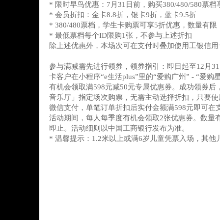
* 限时早鸟优惠：7月31日前，购买380/480/580票档享
* 会员折扣：金卡8.8折，银卡9折，蓝卡9.5折
* 380/480票档，学生卡购票可享5折优惠，数量有
* 最低票档每个ID限购1张，不参与上述折扣
除上述优惠外，本场次可在支付时叠加使用工银信用
参与满减需先进行领券，领券指引：即日起至12月3
卡客户在小程序“e生活plus”里的“爱购广州” - “
有机会领取满598元减50元专属优惠券。成功领券
音乐厅」指定场次购票，无需主动选择折扣，只要使
微信支付，单笔订单折扣后实付金额满598元即可在
活动期间，每人每季度有机会领取2张优惠券。数量
即止。活动细则以中国工商银行发布为准。
* 温馨提示：1.2米以上或满6岁儿童凭票入场，其