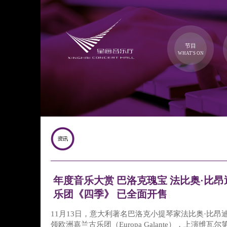
节目
WHAT'S ON
年度音乐大赏 巴洛克瑰宝 法比奥·比昂迪
乐团《四季》 已全面开售
11月13日，意大利著名巴洛克小提琴家法比奥·比昂迪（Fa
领欧洲嘉兰古乐团（Europa Galante），上演维