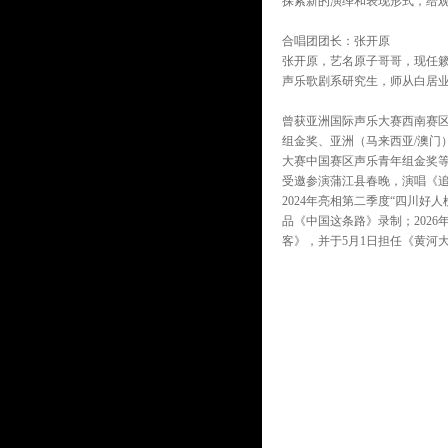
探索新的演绎和表现形式，给
合唱团团长：张开原
张开原，艺名原子哥哥，现任
声乐歌剧系研究生，师从白居
曾获亚洲国际声乐大赛西南赛区
组金奖、亚洲（马来西亚/澳门
大赛中国赛区声乐青年组金奖等
受邀参演蒲江县春晚，演唱《追
2024年亮相第二季度“四川
品《中国这条路》录制；2026
客》，并于5月1日担任《黄河