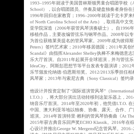
1993–1995年就读于美国普林斯顿男童合唱团学校（Ameri
School），以合唱团团员、伴奏及键盘独奏者身份在美
1996年回归在家教育；1996–2000年就读于北卡罗来纳艺
of North Carolina School of the Arts），取得
亚学院深造（2006年获管风琴演奏硕士）。自199
移植作品，主要改编管弦乐与钢琴作品。2008年以专辑《Re
为首位获格莱美提名的管风琴家。2009年成为彼得斯出版
Peters）签约艺术家；2010年移居德国；2011年其
Scandal》由指挥Alexander Shelley执棒不来
乐大厅首演。自2011年起展开全球巡演，并与管弦乐
IdeaCity、阿斯彭思想节等平台发表专题演讲；201
乐节颁发伦纳德·伯恩斯坦奖。2012/2013乐季担
风琴家；2013年与索尼古典（Sony Classical）签约
他设计并投资定制了“国际巡演管风琴”（International Tou
I.T.O.），将大部分演出活动转移到这架乐器上，20
纳音乐厅首演。2014年至2020年初，他凭借I.T.O
中国、澳大利亚等地以独奏、协奏、露天、合作、广
巡演。2014年首演特里·赖利的管风琴协奏曲《At The Roy
2015年获古典音乐回声奖ECHO Klassik。2016年在
心设计并推出George W. Mergens纪念管风琴。201