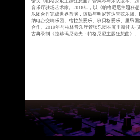
诺夫《帕格尼尼主题狂想曲》管风琴与乐队版本。2017
音乐厅驻场艺术家。2018年，以《帕格尼尼主题狂
乐团合作完成世界首演，随后与明尼苏达管弦乐团、
纳电台交响乐团、格拉茨爱乐、班贝格爱乐、里昂国
合作。2019年与柏林音乐厅管弦乐团在克里斯托夫·
古典录制《拉赫玛尼诺夫：帕格尼尼主题狂想曲》。