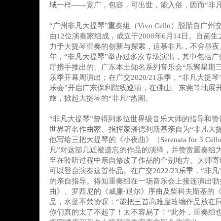
域一样——宽广，包容，可出世，能入俗，因而“非凡
“广州非凡大提琴”重奏组（Vivo Cello）脱胎自
由12位演奏家组成，成立于2008年6月14日。自诞
力于大提琴重奏的创新与探索，追慕非凡，不舍昼夜
年，“非凡大提琴”举办过多次专场演出，其中包括
厅携手推出的、广东本土知名系列音乐会“乐聚星期三”
乐季开幕周演出；在广交2020/21乐季，“非凡大提
乐会”开启广东保利院线巡演，在佛山、东莞等地展
旅，掀起大提琴的“非凡”热潮。
“非凡大提琴”曾得到多位世界级音乐大师的指导和赞许。
世界著名作曲家、指挥家潘德列斯基亲自为“非凡大
他写给三把大提琴的《小夜曲》（Serenata for 3 Ce
凡”对这部几近被遗忘的作品的演绎，并赞赏重奏组
至在聆听过程中亲自修改了作品的个别地方。大师寄
可以登台演奏这首作品。在广交2022/23乐季，“非
的亲自指导。得知重奏组在一场音乐会上接连演出勃
曲》、罗西尼的《威廉·退尔》序曲及柴科夫斯基的《1
品，水蓝不禁赞叹：“能把三首高难度改编作品放在
你们真的太了不起了！太不容易了！”此外，重奏组