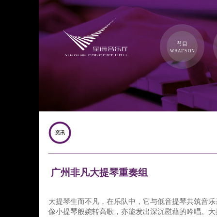
节目
WHAT'S ON
广州非凡大提琴重奏组
大提琴生而不凡，在乐队中，它与低音提琴共筑音乐
像小提琴般婉转高歌，亦能发出深沉慰藉的吟唱。大