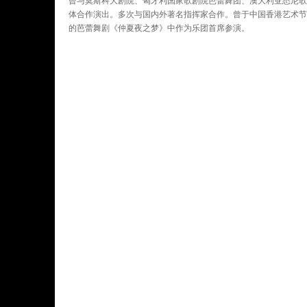
曾与莫斯科大剧院、匈牙利国家歌剧院芭蕾舞团、澳大利亚悉尼歌
体合作演出。多次与国内外著名指挥家合作。曾于中国香港艺术节
的芭蕾舞剧《仲夏夜之梦》中作为乐团首席参演。