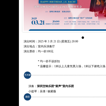
演出时间：2025 年 3 月 21 日 (星期五) 20:00
演出地点：室内乐演奏厅
演出票价：
均一价100元
* 均一价不设折扣
* 温馨提示：1米以上儿童凭票入场，1米以下谢绝入场
演奏：
深圳交响乐团“留声”室内乐团
小提琴：吴倩 / 杨紫薇
中提琴：陶禹辰 / 李扬
大提琴：张凡戈