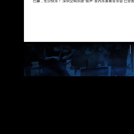
巴赫，生日快乐！ 深圳交响乐团“留声”室内乐重奏音乐会 已全