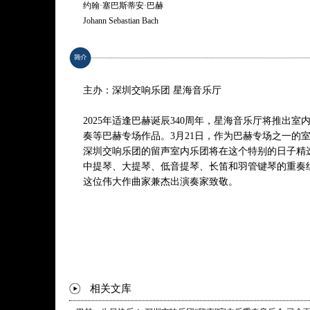
低音提琴 / 讲解：蔡琰
约翰·塞巴斯蒂安·巴赫
长笛：卢思默
Johann Sebastian Bach
羽管键琴（特邀）：李嫣
G大调第三勃兰登堡协奏曲，BWV 1048
Brandenburg Concerto No. 3 in G major, BWV 1048
主办：深圳交响乐团 星海音乐厅
D大调第五勃兰登堡协奏曲，BWV 1050
Brandenburg Concerto No. 5 in D major, BWV 1050
2025年适逢巴赫诞辰340周年，星海音乐厅将推出
奏等巴赫专场作品。3月21日，作为巴赫专场之一的
降B大调第六勃兰登堡协奏曲，BWV 1051
深圳交响乐团的留声室内乐团将在这个特别的日子精
Brandenburg Concerto No. 6 in B-flat major, BWV 1051
中提琴、大提琴、低音提琴、长笛和羽管键琴的重奏
这位伟大作曲家兼杰出演奏家致敬。
哥德堡变奏曲，BWV 988（选段）
Goldberg Variations, BWV 988 (excerpts)
B小调第二管弦乐组曲，BWV 1067
Orchestral Suite No. 2 in B minor, BWV 1067
* 曲目以演出现场为准
相关文库