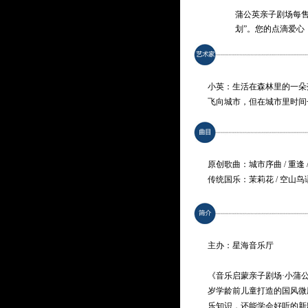
蒲公英亲子剧场每售
划”。您的点滴爱心
小英：生活在森林里的一朵
飞向城市，但在城市里时间
服这些。
阿布：一只博学多识的布谷
坚强，还教会了她许多音乐
原创歌曲：城市序曲 / 重逢 
传统国乐：茉莉花 / 空山鸟语 
林嘉敏 / 林凡靖 饰 小英
丁洋 / 肖汇颖 饰 阿布 / 古
主办：星海音乐厅
《音乐启蒙亲子剧场·小蒲
岁学龄前儿童打造的国风微
乐知识，还能学会好听的新