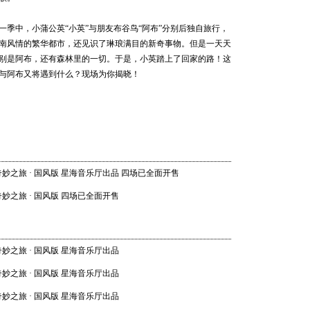
202
世界音乐
一季中，小蒲公英“小英”与朋友布谷鸟“阿布”分别后独自旅行，
Shankar
南风情的繁华都市，还见识了琳琅满目的新奇事物。但是一天天
别是阿布，还有森林里的一切。于是，小英踏上了回家的路！这
与阿布又将遇到什么？现场为你揭晓！
汉努·
乐团 20
21 20:0
妙之旅 · 国风版 星海音乐厅出品 四场已全面开售
妙之旅 · 国风版 四场已全面开售
畅响湾
乐团经典
06 20:0
妙之旅 · 国风版 星海音乐厅出品
妙之旅 · 国风版 星海音乐厅出品
妙之旅 · 国风版 星海音乐厅出品