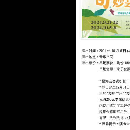
演出时间：2024 年 10 月 6 日 (星
演出地点：音乐空间
演出票价：
单场票价：均价 18
单场套票：亲子套票（
* 星海会会员折扣：
* 即日起至12月3
里的 “爱购广州”-“
元减200元专属优
内使用绑定了工银
起用金额即可用券。
有限，先到先得，
* 温馨提示：演出