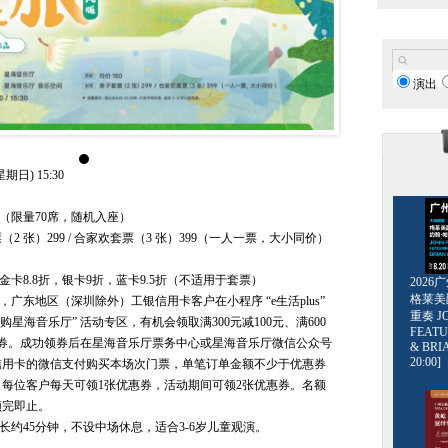
演出
期日) 15:30
0（限量70席，随机入座）
2 张）299 / 合家欢套票（3 张）399（一人一票，大小同价）
金卡8.8折，银卡9折，蓝卡9.5折（不适用于套票）
202
格莱美爵士
1日，广东地区（深圳除外）工银信用卡客户在小程序 “e生活plus”
重奏 JO
爱购星海音乐厅” 活动专区，有机会领取满300元减100元、满600
FEATU
惠券。成功领券后在星海音乐厅票务中心或星海音乐厅微信公众号
& BRI
20:00]
信用卡的微信支付购买本场次门票，单笔订单金额不少于优惠券
每位客户每天可领1张优惠券，活动期间可领2张优惠券。名额
领完即止。
全长约45分钟，不设中场休息，适合3-6岁儿童观演。