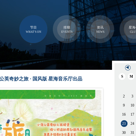
节目
排期
资讯
星海
WHAT'S ON
EVENTS
NEWS
CLU
S
M
公英奇妙之旅 · 国风版 星海音乐厅出品
2
3
9
10
16
17
23
24
30
31