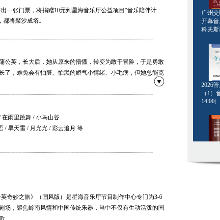
出一张门票，将捐赠10元到星海音乐厅公益项目“音乐陪伴计
广州交响
，都将聚沙成塔。
开幕音
科夫斯基[
蒲公英，长大后，她从原来的懵懂，转变为敢于冒险，于是勇敢
长了，难免会有怕脏、怕黑的娇气小情绪、小毛病，但她总能克
202
（1）音
14:00]
鸟，乐于结交朋友，曾带给小英许多帮助，不仅教会了她勇敢、
小知识。
/ 在雨里跳舞 / 小鸟山谷
/ 旱天雷 / 月光光 / 彩云追月 等
筝演奏
钢琴名
·格斯坦
20:00]
公英奇妙之旅》（国风版）是星海音乐厅节目制作中心专门为3-6
剧场，聚焦岭南风情和中国传统乐器，当中不仅有生动活泼的国
歌。