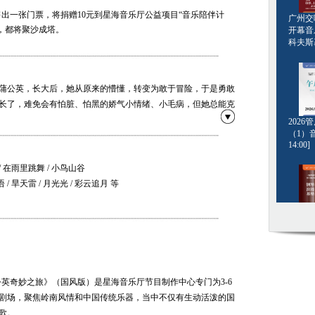
出一张门票，将捐赠10元到星海音乐厅公益项目“音乐陪伴计
广州交响
，都将聚沙成塔。
开幕音
科夫斯基[
蒲公英，长大后，她从原来的懵懂，转变为敢于冒险，于是勇敢
长了，难免会有怕脏、怕黑的娇气小情绪、小毛病，但她总能克
202
（1）音
14:00]
鸟，乐于结交朋友，曾带给小英许多帮助，不仅教会了她勇敢、
小知识。
/ 在雨里跳舞 / 小鸟山谷
/ 旱天雷 / 月光光 / 彩云追月 等
筝演奏
钢琴名
·格斯坦
20:00]
公英奇妙之旅》（国风版）是星海音乐厅节目制作中心专门为3-6
剧场，聚焦岭南风情和中国传统乐器，当中不仅有生动活泼的国
歌。