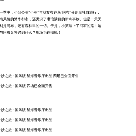
202
世界音乐
一季中，小蒲公英“小英”与朋友布谷鸟“阿布”分别后独自旅行，
Shankar
南风情的繁华都市，还见识了琳琅满目的新奇事物。但是一天天
别是阿布，还有森林里的一切。于是，小英踏上了回家的路！这
与阿布又将遇到什么？现场为你揭晓！
汉努·
乐团 20
21 20:0
妙之旅 · 国风版 星海音乐厅出品 四场已全面开售
妙之旅 · 国风版 四场已全面开售
畅响湾
乐团经典
06 20:0
妙之旅 · 国风版 星海音乐厅出品
妙之旅 · 国风版 星海音乐厅出品
妙之旅 · 国风版 星海音乐厅出品