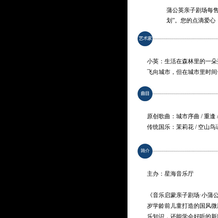
蒲公英亲子剧场每售
划”。您的点滴爱心
小英：生活在森林里的一朵
飞向城市，但在城市里时间
服这些。
阿布：一只博学多识的布谷
坚强，还教会了她许多音乐
原创歌曲：城市序曲 / 重逢 
传统国乐：茉莉花 / 空山鸟语 
林嘉敏 / 林凡靖 饰 小英
丁洋 / 肖汇颖 饰 阿布 / 古
主办：星海音乐厅
《音乐启蒙亲子剧场·小蒲
岁学龄前儿童打造的国风微
乐知识，还能学会好听的新