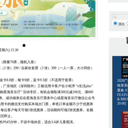
演出
期六) 15:30
0（限量70席，随机入座）
2 张）299 / 合家欢套票（3 张）399（一人一票，大小同价）
金卡8.8折，银卡9折，蓝卡9.5折（不适用于套票）
202
格莱美爵士
1日，广东地区（深圳除外）工银信用卡客户在小程序 “e生活plus”
重奏 JO
爱购星海音乐厅” 活动专区，有机会领取满300元减100元、满600
FEATU
惠券。成功领券后在星海音乐厅票务中心或星海音乐厅微信公众号
& BRI
20:00]
信用卡的微信支付购买本场次门票，单笔订单金额不少于优惠券
每位客户每天可领1张优惠券，活动期间可领2张优惠券。名额
领完即止。
全长约45分钟，不设中场休息，适合3-6岁儿童观演。