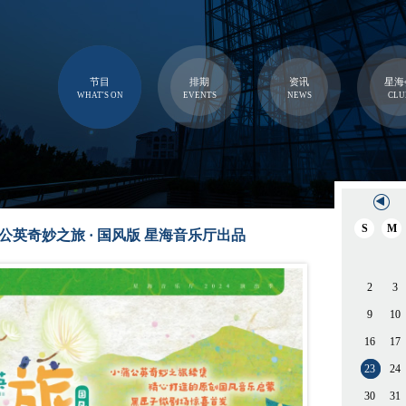
节目
排期
资讯
星海
WHAT'S ON
EVENTS
NEWS
CLU
S
M
公英奇妙之旅 · 国风版 星海音乐厅出品
2
3
9
10
16
17
23
24
30
31