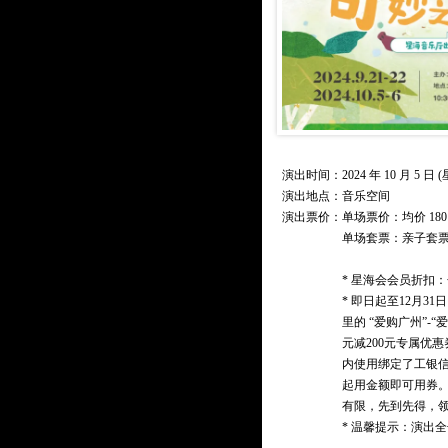
演出时间：2024 年 10 月 5 日 (星
演出地点：音乐空间
演出票价：
单场票价：均价 18
单场套票：亲子套票（
* 星海会会员折扣：
* 即日起至12月3
里的 “爱购广州”-“
元减200元专属优
内使用绑定了工银
起用金额即可用券。
有限，先到先得，
* 温馨提示：演出