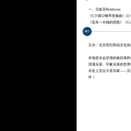
一、贝多芬Beethoven
《C小调32钢琴变奏曲》32 vari
《丢失一分钱的愤怒》（G大
Rondo-Capriccio op.129 (Rage 
二、李斯特Liszt
主办：北京世纪和信文化传
《爱之梦》Loves Dream
《钟》(别名:泉水)Paganini Etude 
本场音乐会呈现的曲目将跨越
《西班牙狂想曲》Rhapsodie E
浪漫乐派、印象乐派的世界
乐史上五位大音乐家——贝
—— 中场休息 ——
作！
三、德彪西Debussy
《水中倒影》Reflections in th
《西风所见》What the West Wi
《阿拉伯风格曲》Arabesqu
四、柴可夫斯基Tchaikovsky
《糖果仙子舞曲》Dance of Suga