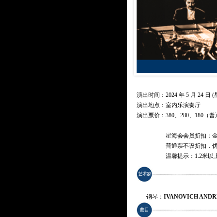
演出时间：2024 年 5 月 24 日 (星
演出地点：室内乐演奏厅
演出票价：
380、280、180（
星海会会员折扣：金卡
普通票不设折扣，
温馨提示：1.2米
钢琴：
IVANOVICH AN