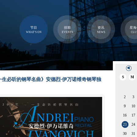
节目
排期
资讯
星海
WHAT'S ON
EVENTS
NEWS
CLU
S
M
 一生必听的钢琴名曲》安德烈·伊万诺维奇钢琴独
2
3
9
10
16
17
23
24
30
31