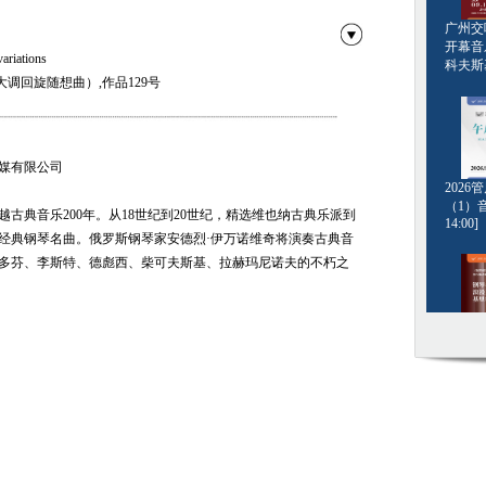
广州交响
开幕音
ations
科夫斯基[
调回旋随想曲）,作品129号
over a lost penny)
媒有限公司
202
No.3 In G Sharp Minor S.141“ La Campanella”
（1）音
古典音乐200年。从18世纪到20世纪，精选维也纳古典乐派到
14:00]
spagnole
经典钢琴名曲。俄罗斯钢琴家安德烈·伊万诺维奇将演奏古典音
多芬、李斯特、德彪西、柴可夫斯基、拉赫玛尼诺夫的不朽之
钢琴名
e water
·格斯坦
nd Has Seen
20:00]
e
r plum fairy