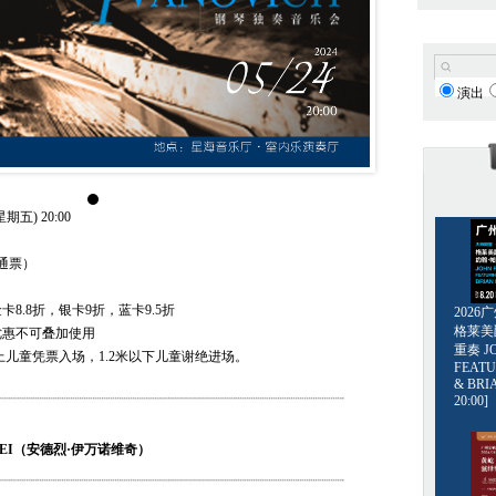
演出
期五) 20:00
普通票）
8.8折，银卡9折，蓝卡9.5折
202
格莱美爵士
优惠不可叠加使用
重奏 JO
以上儿童凭票入场，1.2米以下儿童谢绝进场。
FEATU
& BRI
20:00]
DREI（安德烈·伊万诺维奇）