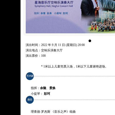
演出时间：2022 年 9 月 11 日 (星期日) 20:00
演出地点：交响乐演奏大厅
演出票价：
100
* 1米以上儿童凭票入场，1米以下儿童谢绝进场。
指挥：
余隆
、
景焕
小提琴：
彭珂
演奏：
广州青年交响乐团
理查德·罗杰斯 《音乐之声》组曲