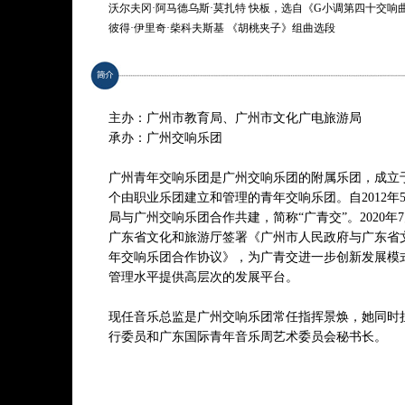
沃尔夫冈·阿马德乌斯·莫扎特 快板，选自《G小调第四十交响
彼得·伊里奇·柴科夫斯基 《胡桃夹子》组曲选段
1.进行曲
2.阿拉伯舞曲
3.芦笛舞曲
4.花之圆舞曲
主办：广州市教育局、广州市文化广电旅游局
彼得罗·马斯卡尼 间奏曲，选自歌剧《乡村骑士》
承办：广州交响乐团
克劳斯·巴德尔特（改编：特德·里基茨）
《加勒比海盗》
广州青年交响乐团是广州交响乐团的附属乐团，成立于2
阿斯托尔·皮亚佐拉《布宜诺斯艾利斯的四季》选段 （改编：
个由职业乐团建立和管理的青年交响乐团。自2012年
阿拉姆·哈恰图良 《斯巴达克》组曲选段
局与广州交响乐团合作共建，简称“广青交”。2020
1.引子和女神之舞
广东省文化和旅游厅签署《广州市人民政府与广东省
2.场景和克罗塔尔舞
年交响乐团合作协议》，为广青交进一步创新发展模
3.柔板的斯巴达克与弗里姬亚的双人舞
管理水平提供高层次的发展平台。
4.爱吉娜独舞和酒神祭
现任音乐总监是广州交响乐团常任指挥景焕，她同时
*曲目以演出现场为准
行委员和广东国际青年音乐周艺术委员会秘书长。