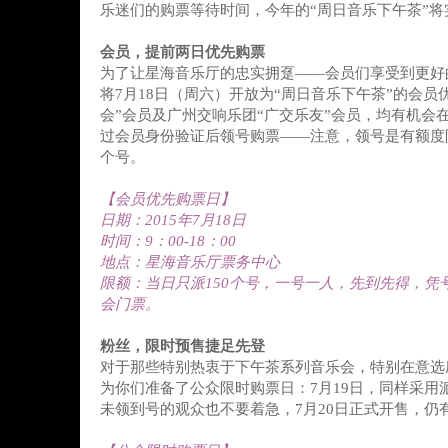
乐迷们的购票等待时间，今年的“周日音乐下午茶”
会员，提前两日优先购票
为了让星海音乐厅的忠实拥趸——会员们享受到更好
将7月18日（周六）开放为“周日音乐下午茶”的会员
会”会员及广州交响乐团“广交乐友”会员，均有机会
过会员身份验证后领号购票——注意，领号是有额度限
个号。
【会员优先购票日】
日期：2015年7月18日
时间：9：00-18：00
地点：星海音乐厅票务中心
限额：当日只派150个号，一号一人，先到先得，凭
会门票。
粉丝，限时预售捷足先登
对于那些特别热衷于下午茶系列音乐会，特别在意选
为你们准备了公众限时购票日：7月19日，同样采用
未领到号的观众也不要着急，7月20日正式开售，仍