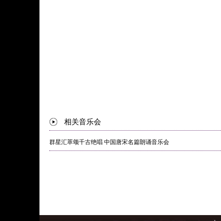
相关音乐会
群星汇萃颂千古绝唱 中国唐宋名篇朗诵音乐会