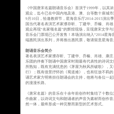
《中国唐宋名篇朗诵音乐会》首演于1999年，以其
观众，迄今已在中国内地及港、澳、台等数十座城市演
9月10日，恰逢教师节，星海音乐厅2014-2015演
国当代著名表演艺术家濮存昕、丁建华、乔榛、肖雄
观众再现“名家颂名篇”的辉煌现场，呈现唐宋文学
音乐会门票现已公开发售！本场演出纳入“2014星海
端惠民演出系列，并将推出惠民票，敬请留意星海音
朗诵音乐会简介
著名表演艺术家濮存昕、丁建华、乔榛、肖雄、康庄
乐团的伴奏下朗诵中国唐宋时期最有代表性的诗词文
所熟知，既有充满忧患的《茅屋为秋风所破歌》，又
行》；既有借景抒怀的《蜀道难》，也有狂放不羁的
诵艺术家方明将担任朗诵会的主持，他将与各位一起
的漫漫长路。
《唐宋名篇》的音乐在十余年前创作时集结了十数位
作曲家，以诗词文句和朗诵者的声音为素材而创作音
然一体，最终形成一种完整而新型的艺术形式。