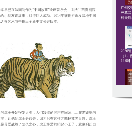
广州交响
本早已在法国制作为“中国故事”绘画音乐会，由法兰西喜剧院
开幕音
iane Brahim给小朋友讲故事，取得巨大成功。2014年该剧折返发源地中国
科夫斯基[
化之春艺术节中推出全新中文旁述版本。
202
（1）音
14:00]
钢琴名
·格斯坦
20:00]
痛的虎王开始报复人类，人们凄惨的哭声在回荡……在老婆婆的
林里，让他到虎王身边去，因为只有这样才能拯救老百姓。虎王
但是母爱战胜了复仇之心，虎王怜爱的叼起小王子，就像叼起自