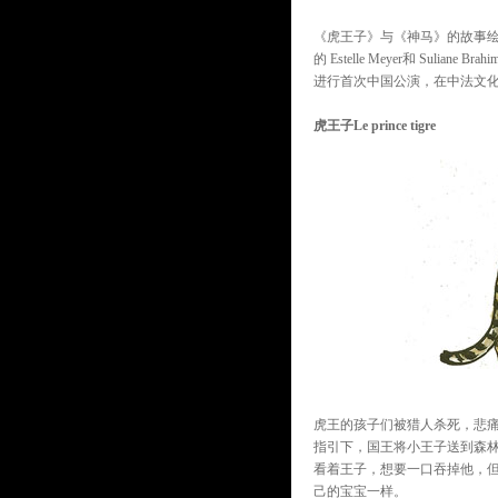
《虎王子》与《神马》的故事绘
的 Estelle Meyer和 Sul
进行首次中国公演，在中法文
虎王子Le prince tigre
虎王的孩子们被猎人杀死，悲
指引下，国王将小王子送到森
看着王子，想要一口吞掉他，
己的宝宝一样。