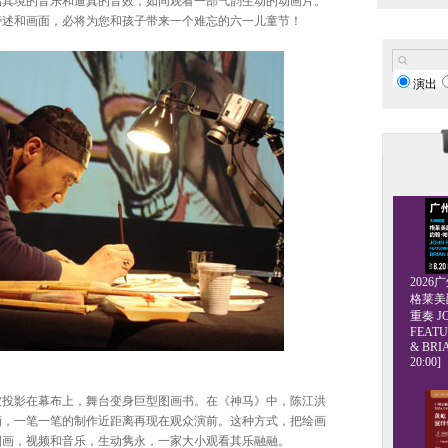
临其境的音乐和逼真的音效，如同观看一部气韵生动的动画片。
旁述和画面，必将为您和孩子带来一个难忘的六一儿童节！
演出
202
格莱美爵士
重奏 JO
FEATU
& BRI
20:00]
被投影在幕布上，舞台变身巨型图画书。在《神马》中，陈江洪
画，一笔一笔的制作近距离再现在观众演前。这种方式，把绘画
图画，视频和音乐，生动隽永，一家大小观看其乐融融。