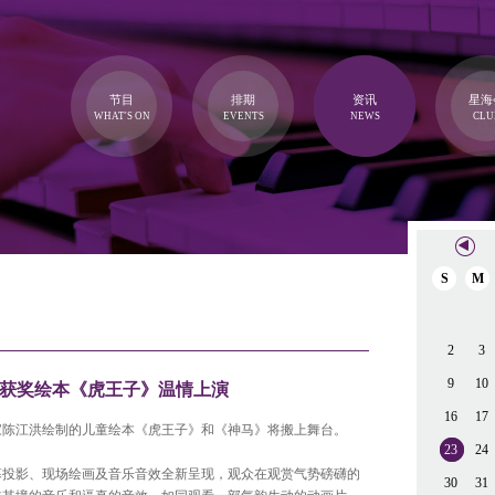
节目
排期
资讯
星海
WHAT'S ON
EVENTS
NEWS
CLU
S
M
2
3
9
10
，获奖绘本《虎王子》温情上演
16
17
家陈江洪绘制的儿童绘本《虎王子》和《神马》将搬上舞台。
23
24
幕投影、现场绘画及音乐音效全新呈现，观众在观赏气势磅礴的
30
31