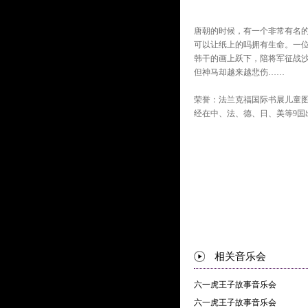
唐朝的时候，有一个非常有名
可以让纸上的吗拥有生命。一
韩干的画上跃下，陪将军征战
但神马却越来越悲伤……
荣誉：法兰克福国际书展儿童
经在中、法、德、日、美等9国
相关音乐会
六一虎王子故事音乐会
六一虎王子故事音乐会