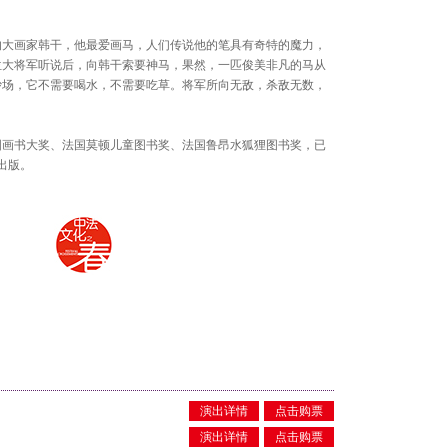
年度音
奥·比
《四季》[
的大画家韩干，他最爱画马，人们传说他的笔具有奇特的魔力，
位大将军听说后，向韩干索要神马，果然，一匹俊美非凡的马从
沙场，它不需要喝水，不需要吃草。将军所向无敌，杀敌无数，
图画书大奖、法国莫顿儿童图书奖、法国鲁昂水狐狸图书奖，已
202
出版。
手风琴大师
奏 Richa
Trio[20
演出详情
点击购票
演出详情
点击购票