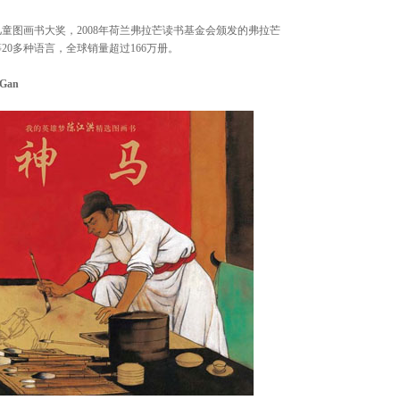
202
世界音乐
童图画书大奖，2008年荷兰弗拉芒读书基金会颁发的弗拉芒
Shankar
20多种语言，全球销量超过166万册。
 Gan
汉努·
乐团 20
21 20:0
畅响湾
乐团经典
06 20:0