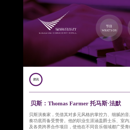
节目
WHAT'S ON
贝斯：Thomas Farmer 托马斯·法默
贝斯演奏家，凭借其对多元风格的掌控力、细腻的音
奏功底而备受赞誉。他的职业生涯涵盖爵士乐、室内
及各类跨界合作项目，使他在不同音乐领域都广受青