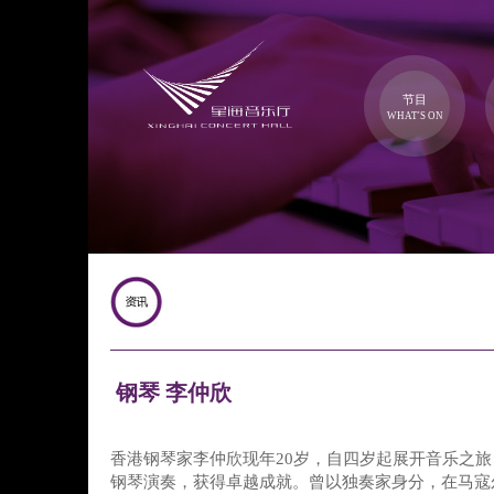
节目
WHAT'S ON
钢琴 李仲欣
香港钢琴家李仲欣现年20岁，自四岁起展开音乐之
钢琴演奏，获得卓越成就。曾以独奏家身分，在马寇