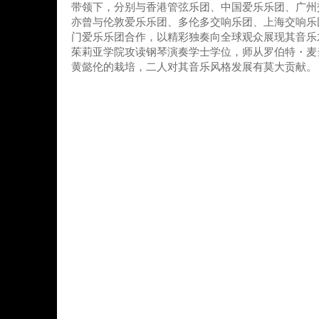
带领下，分别与香港管弦乐团、中国爱乐乐团、广州
亦曾与伦敦爱乐乐团、多伦多交响乐团、上海交响乐
门爱乐乐团合作，以精彩独奏向全球观众展现其音乐
茱莉亚学院攻读钢琴演奏学士学位，师从罗伯特・麦
黄懿伦的栽培，二人对其音乐风格发展有莫大贡献。