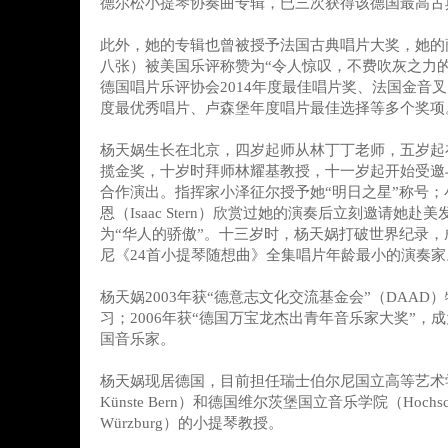
德尔松小提琴协奏曲专辑，已三次获得该德国最高古
此外，她的专辑也曾被授予法国古典唱片大奖，她的
八张）被美国乐评称赞为“令人惊叹，不费吹灰之力
德国唱片乐评协会2014年度最佳唱片奖、法国金音
度最优秀唱片、卢森堡年度唱片最佳选择等多个奖项
杨天娲生长在北京，四岁起师从林丁丁老师，五岁起
揽金奖，十岁时拜师林耀基教授，十一岁起开始受邀
合作演出。指挥家小泽征尔授予她“明日之星”称号；
恩（Isaac Stern）欣赏过她的演奏后立刻邀请她
为“华人的骄傲”。十三岁时，杨天娲打破世界纪录
尼《24首小提琴随想曲》全集唱片年龄最小的演奏家
杨天娲2003年获“德意志文化交流基金会”（DAAD
习；2006年获“德国万宝龙杰出青年音乐家大奖”，
国音乐家。
杨天娲现居德国，目前担任瑞士伯尔尼国立高等艺术学院（Ho
Künste Bern）和德国维尔茨堡国立音乐学院（Hochschule
Würzburg）的小提琴教授。