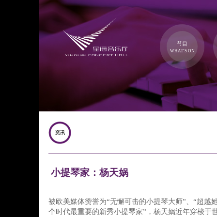
节目
WHAT'S ON
小提琴家：杨天娲
被欧美媒体赞誉为“无懈可击的小提琴大师”、“超越她
个时代最重要的新秀小提琴家”，杨天娲近年穿梭于