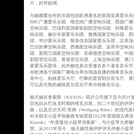
片，好评如潮。
与她频繁合作的乐团包括欧洲著名的英国皇家爱乐乐
BBC广播爱乐乐团、维也纳广播交响乐团、西德广
交响乐团、巴伐利亚国家歌剧院交响乐团、科隆爱乐
响乐团、赫尔辛基爱乐乐团、雅典国家交响乐团、西
团、华沙爱乐乐团、斯洛伐克国家爱乐乐团，北美顶
巴尔的摩交响乐团、西雅图交响乐团、温哥华交响乐
团、新西兰国家交响乐团、圣彼德堡交响乐团、中国
剧院管弦乐团、香港管弦乐团、上海交响乐团、澳门
家爱乐乐团等。此外她也多次受邀在多个著名音乐节
在欧洲多个国家广播电台举办现场直播的独奏音乐会
肯中心、柏林爱乐大厅、巴黎的普雷耶尔音乐厅、莱
厅以及伦敦的威格莫尔音乐厅举办独奏音乐会。
杨天娲在拿索斯（NAXOS）唱片公司旗下至今共计
目包括从巴洛克时期的维瓦尔第，到二十世纪的伊萨
曲，以及沃尔夫冈·里姆（Wolfgang Rihm）的现
科夫耶夫小提琴协奏曲专辑荣获2022年度德国古典音
Klassik）“年度最佳小提琴演奏家”，与小提琴大
荣。从2015年至今，杨天娲凭藉伊萨伊无伴奏小提琴