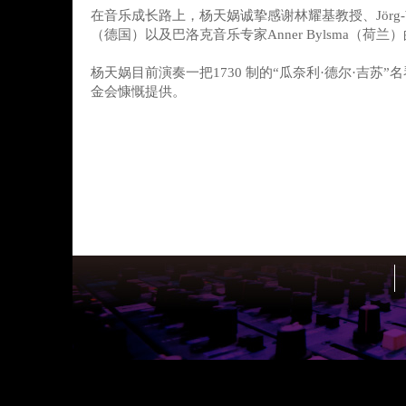
在音乐成长路上，杨天娲诚挚感谢林耀基教授、Jörg-Wolf
（德国）以及巴洛克音乐专家Anner Bylsma（荷兰
杨天娲目前演奏一把1730 制的“瓜奈利·德尔·吉苏
金会慷慨提供。