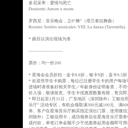
多尼采蒂：爱情与死亡
Donizetti: Amore e morte
罗西尼：音乐晚会，之8“舞”（塔兰泰拉舞曲）
Rossini: Soirées musicales: VIII. La danza (Tarentella)
* 曲目以演出现场为准
————————
票价：均一价200
* 星海会会员折扣：金卡8.8折，银卡9折，蓝卡9.5折
* 欢迎凭学生卡购票，每位已注册学生卡的用户每场
进场时请准备好相关学生／年龄身份证明备查，不符
价入场，敬请留意。学生卡优惠票数量有限，售完即
* 即日起至3月31日，广东地区（深圳除外）工银信
乐厅” 活动专区，有机会领取满300元减100元、满60
券。客户在星海音乐厅购买指定演出门票，使用微信
圳除外）工银信用卡，成功领券后在星海音乐厅票务中
成付款，单笔订单金额不少于优惠券起用金额即可用