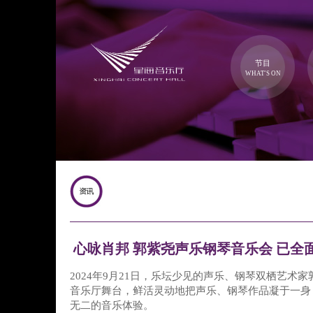
节目
WHAT'S ON
心咏肖邦 郭紫尧声乐钢琴音乐会 已全
2024年9月21日，乐坛少见的声乐、钢琴双栖艺术
音乐厅舞台，鲜活灵动地把声乐、钢琴作品凝于一身
无二的音乐体验。