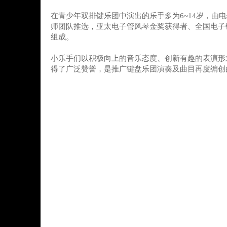
在青少年双排键乐团中演出的乐手多为6~14岁，由
师团队推选，亚太电子管风琴金奖获得者、全国电子
组成。
小乐手们以积极向上的音乐态度、创新有趣的表演形
得了广泛赞誉，是推广键盘乐团演奏及曲目再度编创