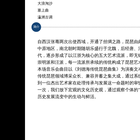
大浪淘沙
塞上曲
瀛洲古调
十面埋伏
陈隋
汉宫秋月
自西汉张骞两次出使西域，开通了丝绸之路，琵琶由
浔阳月夜
中原地区，南北朝时期随胡乐盛行于北魏，后经唐、
霸王卸甲
代，逐步形成了以江浙为核心的五大艺术流派，即无
崇明派和汪派，每一流派所承续的传统构成了琵琶艺
* 曲目以演出现场为准
本场音乐会曲目以《刘德海传统琵琶曲集》为演奏文
传统琵琶领域博采众长、兼容并蓄之集大成，通过系
到一位杰出艺术家在处理传承与发展这一命题时的审
一次，我们放下宏观的文化历史观，通过观察个体的“
历史发展流变中的生动与鲜活。