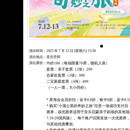
演出时间：2025 年 7 月 12 日 (星期六) 15:30
演出地点：音乐空间
演出票价：
均价180（每场限量70席，随机入座）
套票：亲子套票（2张）299
合家欢套票（3张）399
二宝家庭套票（4张）499
（一人一票，大小同价）
* 星海会会员折扣：金卡8.8折，银卡9折，蓝卡9
* 购买“小蒲公英的奇妙之旅”任意一场成功支付后
惠券，该优惠券适用于音乐启蒙亲子剧场的其他场次（7
7.19-20国风版）。每个账户仅限发放一次优惠
与其他优惠叠加。