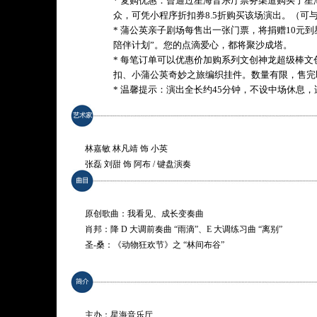
* 复购优惠：曾通过星海音乐厅票务渠道购买了
众，可凭小程序折扣券8.5折购买该场演出。（可
* 蒲公英亲子剧场每售出一张门票，将捐赠10元
陪伴计划”。您的点滴爱心，都将聚沙成塔。
* 每笔订单可以优惠价加购系列文创神龙超级棒文
扣、小蒲公英奇妙之旅编织挂件。数量有限，售完
* 温馨提示：演出全长约45分钟，不设中场休息，
林嘉敏 林凡靖 饰 小英
张磊 刘甜 饰 阿布 / 键盘演奏
原创歌曲：我看见、成长变奏曲
肖邦：降 D 大调前奏曲 “雨滴”、E 大调练习曲 “离别”
圣-桑：《动物狂欢节》之 “林间布谷”
萨蒂：吉姆诺佩蒂舞曲
剧情梗概
春天来了，一株幼苗冲破土壤，冒出脑袋，大口大口地吸收着
主办：星海音乐厅