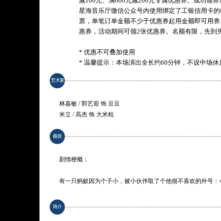
减100元、满600元减200元专属优惠券。成功
星海音乐厅微信公众号内使用绑定了工银信用卡的
票，单笔订单金额不少于优惠券起用金额即可用券
惠券，活动期间可领2张优惠券。名额有限，先到
* 优惠不可叠加使用
* 温馨提示：本场演出全长约60分钟，不设中场
林嘉敏 / 郭艺迎 饰 豆豆
米立 / 高杰 饰 大米粒
邹明智 / 任妍菲 饰 卡卡
麦琪韵 / 吴梓岚 饰 小蜜蜂
角色：
剧情梗概：
蚂蚁豆豆：小个子，性格内向，敏感，善良，自尊心强。给人
蚁，对于自己是否将拥有非凡的经历，它在努力，但将信将疑
有一只蚂蚁因为个子小，被小伙伴取了个他很不喜欢的外号：
森林深处，遇见了传说中的神龙。它愿意帮小蚂蚁实现一个愿
蚂蚁大米粒：同龄人的佼佼者，能力突出，所以有点傲慢，爱
开，这是一场奇遇，也是一次在成长中发现自我的契机。在故
在意别人的意见，因为境遇的巨大变化，他意识到自己也不会
也是参与者。