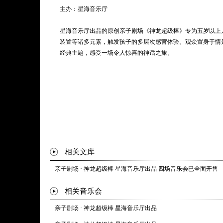
主办：星海音乐厅
蚂蚁卡卡：大米粒的跟班，缺乏主见，现有秩序的天然拥护者
也容易动摇。
星海音乐厅出品的原创亲子剧场《神龙超级棒》专为五岁以上
装置等诸多元素，触发孩子的多层次感官体验。观众置身于情景
小蜜蜂：是生活在森林里的一只小蜜蜂，也是星海音乐厅一名
经典主题，感受一场令人惊喜的神话之旅。
职责，就是报道全新启动的亲子剧场·神龙超级棒，他们都喜欢
官”。当然，我真的很会跳舞！
相关文库
亲子剧场 · 神龙超级棒 星海音乐厅出品 四场音乐会已全面开售
相关音乐会
亲子剧场 · 神龙超级棒 星海音乐厅出品