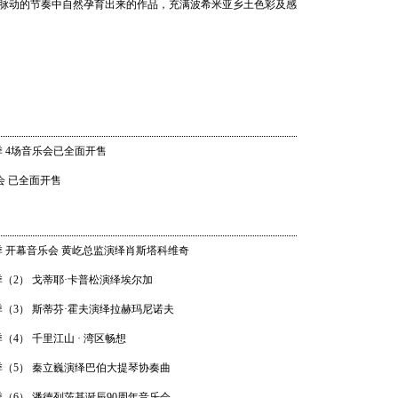
脉动的节奏中自然孕育出来的作品，充满波希米亚乡土色彩及感
202
世界音乐
Shankar
汉努·
乐季 4场音乐会已全面开售
乐团 20
21 20:0
会 已全面开售
音乐季 开幕音乐会 黄屹总监演绎肖斯塔科维奇
畅响湾
乐季（2） 戈蒂耶·卡普松演绎埃尔加
乐团经典
06 20:0
音乐季（3） 斯蒂芬·霍夫演绎拉赫玛尼诺夫
季（4） 千里江山 · 湾区畅想
音乐季（5） 秦立巍演绎巴伯大提琴协奏曲
乐季（6） 潘德列茨基诞辰90周年音乐会