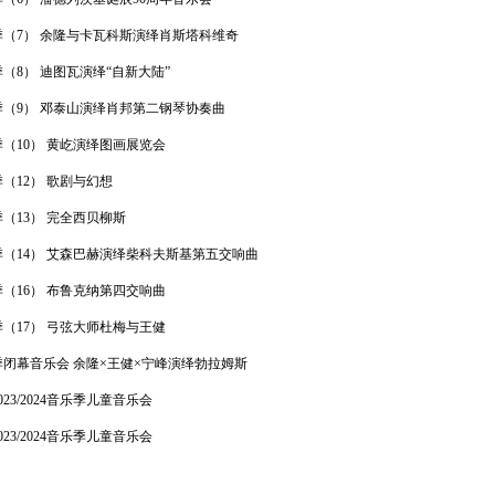
年度音
奥·比
音乐季（7） 余隆与卡瓦科斯演绎肖斯塔科维奇
《四季》[
乐季（8） 迪图瓦演绎“自新大陆”
音乐季（9） 邓泰山演绎肖邦第二钢琴协奏曲
乐季（10） 黄屹演绎图画展览会
202
乐季（12） 歌剧与幻想
手风琴大师
奏 Richa
乐季（13） 完全西贝柳斯
Trio[20
音乐季（14） 艾森巴赫演绎柴科夫斯基第五交响曲
乐季（16） 布鲁克纳第四交响曲
乐季（17） 弓弦大师杜梅与王健
音乐季闭幕音乐会 余隆×王健×宁峰演绎勃拉姆斯
23/2024音乐季儿童音乐会
23/2024音乐季儿童音乐会