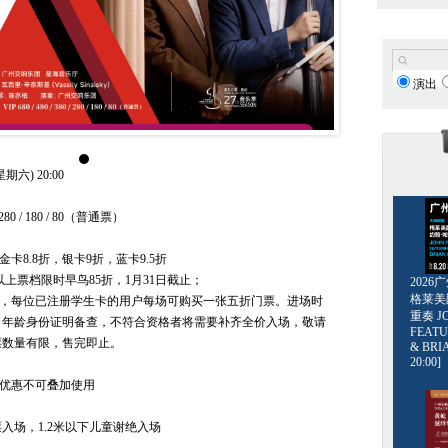
演出
期六) 20:00
0 / 280 / 180 / 80（普通票）
金卡8.8折，银卡9折，蓝卡9.5折
及以上票档限时早鸟85折，1月31日截止；
202
格莱美爵士
票，每位已注册学生卡的用户每场可购买一张五折门票。进场时
重奏 JO
／年龄身份证明备查，不符合资格者将需要补齐全价入场，敬请
FEATU
票数量有限，售完即止。
& BRI
20:00]
，优惠不可叠加使用
凭票入场，1.2米以下儿童谢绝入场