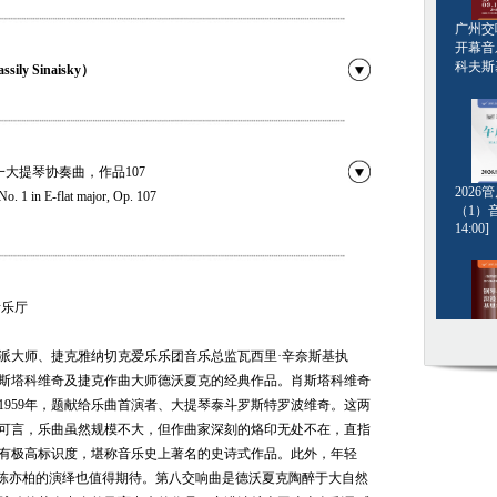
广州交响
开幕音
科夫斯基[
ly Sinaisky）
大提琴协奏曲，作品107
202
o. 1 in E-flat major, Op. 107
（1）音
14:00]
，作品88
major, Op. 88, B. 163
音乐厅
钢琴名
派大师、捷克雅纳切克爱乐乐团音乐总监瓦西里·辛奈斯基执
·格斯坦
斯塔科维奇及捷克作曲大师德沃夏克的经典作品。肖斯塔科维奇
20:00]
1959年，题献给乐曲首演者、大提琴泰斗罗斯特罗波维奇。这两
可言，乐曲虽然规模不大，但作曲家深刻的烙印无处不在，直指
有极高标识度，堪称音乐史上著名的史诗式作品。此外，年轻
者陈亦柏的演绎也值得期待。第八交响曲是德沃夏克陶醉于大自然