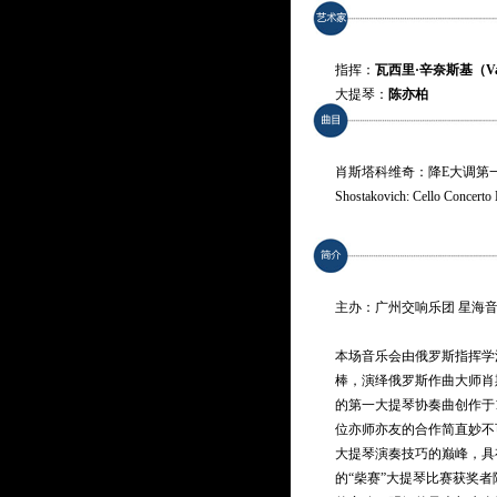
指挥：
瓦西里·辛奈斯基（Vassi
大提琴：
陈亦柏
演奏：
广州交响乐团
肖斯塔科维奇：降E大调第一
Shostakovich: Cello Concerto N
德沃夏克：G大调第八交响曲
Dvořák: Symphony No. 8 in G 
主办：广州交响乐团 星海
* 曲目以演出现场为准
本场音乐会由俄罗斯指挥学
棒，演绎俄罗斯作曲大师肖
的第一大提琴协奏曲创作于
位亦师亦友的合作简直妙不
大提琴演奏技巧的巅峰，具
的“柴赛”大提琴比赛获奖