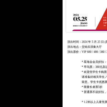
演出时间：2024 年 5 月 25 日 (星
演出地点：交响乐演奏大厅
演出票价：
VIP 680 / 480 / 38
* 星海会会员折扣：
* 早鸟票：380元
* 欢迎凭学生卡购
请准备好相关学生
留意。学生卡优惠
* 限量长者票5折
* 普通票不设折扣
* 1.2米以上儿童