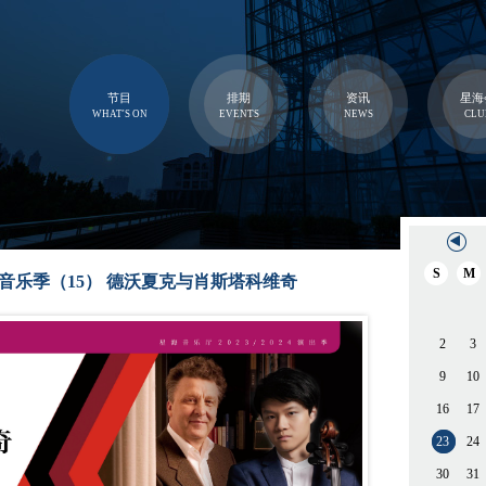
节目
排期
资讯
星海
WHAT'S ON
EVENTS
NEWS
CLU
S
M
024音乐季（15） 德沃夏克与肖斯塔科维奇
2
3
9
10
16
17
23
24
30
31