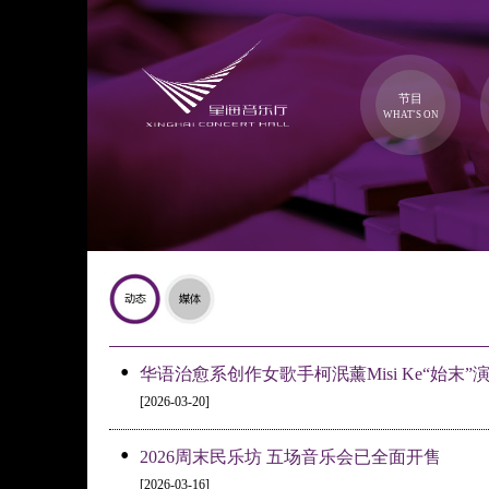
节目
WHAT'S ON
•
华语治愈系创作女歌手柯泯薰Misi Ke“始末”
[2026-03-20]
•
2026周末民乐坊 五场音乐会已全面开售
[2026-03-16]