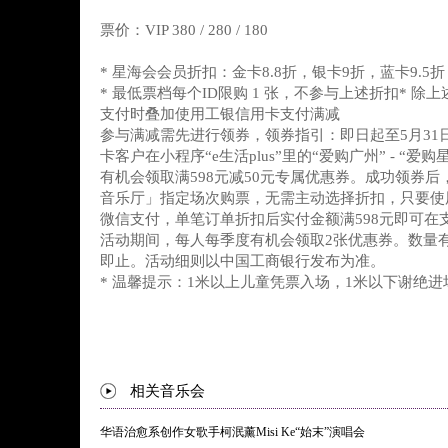
票价：VIP 380 / 280 / 180
* 星海会会员折扣：金卡8.8折，银卡9折，蓝卡9.5折
* 最低票档每个ID限购 1 张，不参与上述折扣* 
支付时叠加使用工银信用卡支付满减
参与满减需先进行领券，领券指引：即日起至5月31
卡客户在小程序“e生活plus”里的“爱购广州” - “
有机会领取满598元减50元专属优惠券。成功领券
音乐厅」指定场次购票，无需主动选择折扣，只要使
微信支付，单笔订单折扣后实付金额满598元即可在
活动期间，每人每季度有机会领取2张优惠券。数量
即止。活动细则以中国工商银行发布为准。
* 温馨提示：1米以上儿童凭票入场，1米以下谢绝进
相关音乐会
华语治愈系创作女歌手柯泯薰Misi Ke“始末”演唱会