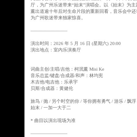
厅，为广州乐迷带来“始末”演唱会。以《始末》为
薰出道逾十年后对生命片段的重新回看，音乐会中还
为广州歌迷带来独家惊喜。
————————
演出时间：2026 年 5 月 16 日 (星期六) 20:00
演出地点：室内乐演奏厅
词曲主创/主唱/吉他：柯泯薰 Misi Ke
音乐总监/键盘/合成器/和声：林均宪
木吉他/电吉他：乐承宇
贝斯/合成器：黄健伦
旅鸟 / 抛 / 另个时空的你 / 等你拥有勇气 / 游乐 / 飘
始末 / 一加一大于二
* 曲目以演出现场为准
————————