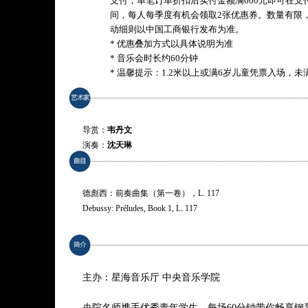
支付，单笔订单折扣后实付金额满600元即可在支
间，每人每季度有机会领取2张优惠券。数量有限
动细则以中国工商银行发布为准。
* 优惠叠加方式以具体说明为准
* 音乐会时长约60分钟
* 温馨提示：1.2米以上或满6岁儿童凭票入场，
导赏：
韦丹文
演奏：
沈天琳
德彪西：前奏曲集（第一卷），L. 117
Debussy: Préludes, Book 1, L. 117
* 曲目以演出现场为准
主办：星海音乐厅 中央音乐学院
央院名师携手优秀青年学生，每场60分钟带你畅享钢