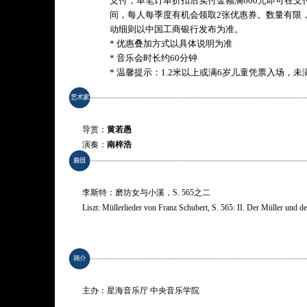
支付，单笔订单折扣后实付金额满600元即可在支
间，每人每季度有机会领取2张优惠券。数量有限
动细则以中国工商银行发布为准。
* 优惠叠加方式以具体说明为准
* 音乐会时长约60分钟
* 温馨提示：1.2米以上或满6岁儿童凭票入场，
导赏：
黄若愚
演奏：
南梓浩
李斯特：磨坊女与小溪，S. 565之二
Liszt: Müllerlieder von Franz Schubert, S. 565: II. Der Müller und d
肖邦（科托 改编）：G小调大提琴奏鸣曲，作品65 第三乐章
Chopin (Arr. Alfred Cortot): Cello Sonata in G minor, Op. 65: III. L
舒伯特（戈多夫斯基 改编）：六首音乐瞬间，D. 780，之三 
主办：星海音乐厅 中央音乐学院
Schubert (Arr. Leopold Godowsky): 6 Moments musicaux, Op. 94, D. 