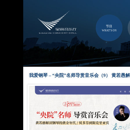
节目
WHAT'S ON
我爱钢琴 – “央院”名师导赏音乐会（9） 黄若