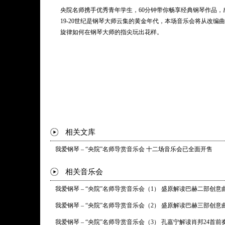
F minor
央院名师携手优秀青年学生，60分钟带你畅享经典钢琴作品，
19-20世纪是钢琴大师云集的黄金年代，本场音乐会将从改编
伊格纳茨·弗里德曼：音乐盒，作品33之三
旋律如何在钢琴大师的指尖玩出花样。
Ignaz Friedman: 3 Pieces, Op.33: III. Tabatière à musique
小约翰·施特劳斯（舒尔茨-埃夫勒 改编）：蓝色多瑙河，作品3
Johann Strauss II (Arr. Adolf Schulz-Evler): An der schönen blauen
斯科里亚宾：升F大调第四钢琴奏鸣曲，作品30
Scriabin: Piano Sonata No. 4 in F-sharp major, Op. 30
* 曲目以演出现场为准
相关文库
我爱钢琴 – “央院”名师导赏音乐会 十二场音乐会已全面开售
相关音乐会
我爱钢琴 – “央院”名师导赏音乐会（1） 盛原解读巴赫二部创意
我爱钢琴 – “央院”名师导赏音乐会（2） 盛原解读巴赫三部创意
我爱钢琴 – “央院”名师导赏音乐会（3） 孔嘉宁解读肖邦24首前