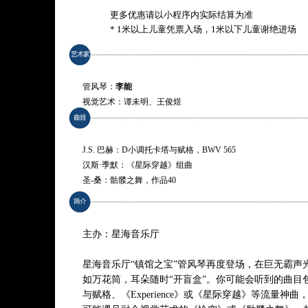
更多优惠请以小程序内实际结算为准
* 1米以上儿童凭票入场，1米以下儿童谢绝进场
管风琴：
李能
视觉艺术：谭未明、王俊煜
J.S. 巴赫：D小调托卡塔与赋格，BWV 565
汉斯·季默：《星际穿越》组曲
圣-桑：骷髅之舞，作品40
盲盒惊喜敬请期待
或
汤姆·斯科特：大号序曲
主办：星海音乐厅
鲁多维科·艾奥迪：Experience
J.S. 巴赫：恰空，选自第二小提琴无伴奏组曲，BWV 1004
星海音乐厅“镇馆之宝”管风琴再度登场，在巨无霸声
盲盒惊喜敬请期待
如万花筒，耳朵随时“开盲盒”。你可能会听到的曲目
与赋格、《Experience》或《星际穿越》等流量神
* 曲目以演出现场为准