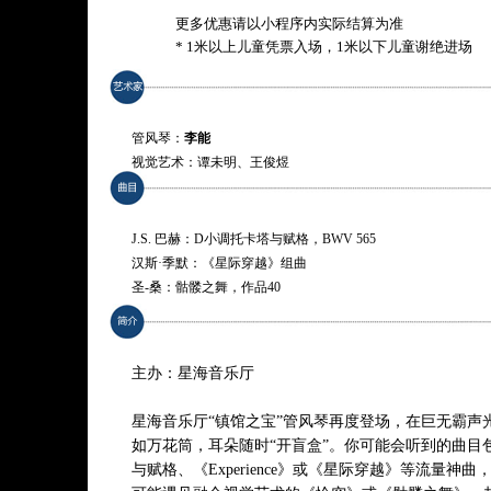
更多优惠请以小程序内实际结算为准
* 1米以上儿童凭票入场，1米以下儿童谢绝进场
管风琴：
李能
视觉艺术：谭未明、王俊煜
J.S. 巴赫：D小调托卡塔与赋格，BWV 565
汉斯·季默：《星际穿越》组曲
圣-桑：骷髅之舞，作品40
盲盒惊喜敬请期待
或
汤姆·斯科特：大号序曲
主办：星海音乐厅
鲁多维科·艾奥迪：Experience
J.S. 巴赫：恰空，选自第二小提琴无伴奏组曲，BWV 1004
星海音乐厅“镇馆之宝”管风琴再度登场，在巨无霸声
盲盒惊喜敬请期待
如万花筒，耳朵随时“开盲盒”。你可能会听到的曲目
与赋格、《Experience》或《星际穿越》等流量神
* 曲目以演出现场为准