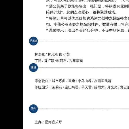
众，可凭小程序折扣券8.5折购买该场演出。（可
* 蒲公英亲子剧场每售出一张门票，将捐赠10元
陪伴计划”。您的点滴爱心，都将聚沙成塔。
* 每笔订单可以优惠价加购系列文创神龙超级棒文
扣、小蒲公英奇妙之旅编织挂件。数量有限，售完
* 温馨提示：演出全长约45分钟，不设中场休息，
林嘉敏 / 林凡靖 饰 小英
丁洋 / 肖汇颖 饰 阿布 / 古筝演奏
原创歌曲：城市序曲 / 重逢 / 小鸟山谷 / 在雨里跳舞
传统国乐：茉莉花 / 空山鸟语 / 旱天雷 / 落雨大 / 月光光 / 彩云
剧情梗概：
在古典音乐版《小蒲公英奇妙之旅》中，小蒲公英“小英”与朋
自旅行，她飞到了大城市，游历了岭南风情的繁华都市，还见
是一天天过去，她开始想念朋友，特别是阿布，还有森林里的一
主办：星海音乐厅
家的路。这一次她会有怎样的成长？她与阿布在旅途中又将遇见