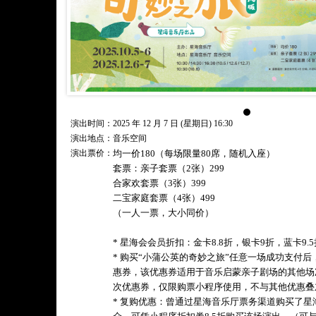
演出时间：2025 年 12 月 7 日 (星期日) 16:30
演出地点：音乐空间
演出票价：
均一价180（每场限量80席，随机入座）
套票：亲子套票（2张）299
合家欢套票（3张）399
二宝家庭套票（4张）499
（一人一票，大小同价）
* 星海会会员折扣：金卡8.8折，银卡9折，蓝卡9
* 购买“小蒲公英的奇妙之旅”任意一场成功支付后
惠券，该优惠券适用于音乐启蒙亲子剧场的其他场
次优惠券，仅限购票小程序使用，不与其他优惠叠
* 复购优惠：曾通过星海音乐厅票务渠道购买了