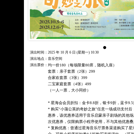
演出时间：2025 年 10 月 6 日 (星期一) 10:30
演出地点：音乐空间
演出票价：
均一价180（每场限量80席，随机入座）
套票：亲子套票（2张）299
合家欢套票（3张）399
二宝家庭套票（4张）499
（一人一票，大小同价）
* 星海会会员折扣：金卡8.8折，银卡9折，蓝卡9
* 购买“小蒲公英的奇妙之旅”任意一场成功支付后
惠券，该优惠券适用于音乐启蒙亲子剧场的其他场
次优惠券，仅限购票小程序使用，不与其他优惠叠
* 复购优惠：曾通过星海音乐厅票务渠道购买了