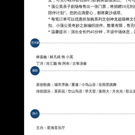
众，可凭小程序折扣券8.5折购买该场演出。（可
* 蒲公英亲子剧场每售出一张门票，将捐赠10元
陪伴计划”。您的点滴爱心，都将聚沙成塔。
* 每笔订单可以优惠价加购系列文创神龙超级棒文
扣、小蒲公英奇妙之旅编织挂件。数量有限，售完
* 温馨提示：演出全长约45分钟，不设中场休息，
林嘉敏 / 林凡靖 饰 小英
丁洋 / 肖汇颖 饰 阿布 / 古筝演奏
原创歌曲：城市序曲 / 重逢 / 小鸟山谷 / 在雨里跳舞
传统国乐：茉莉花 / 空山鸟语 / 旱天雷 / 落雨大 / 月光光 / 彩云
剧情梗概：
在古典音乐版《小蒲公英奇妙之旅》中，小蒲公英“小英”与朋
自旅行，她飞到了大城市，游历了岭南风情的繁华都市，还见
是一天天过去，她开始想念朋友，特别是阿布，还有森林里的一
主办：星海音乐厅
家的路。这一次她会有怎样的成长？她与阿布在旅途中又将遇见