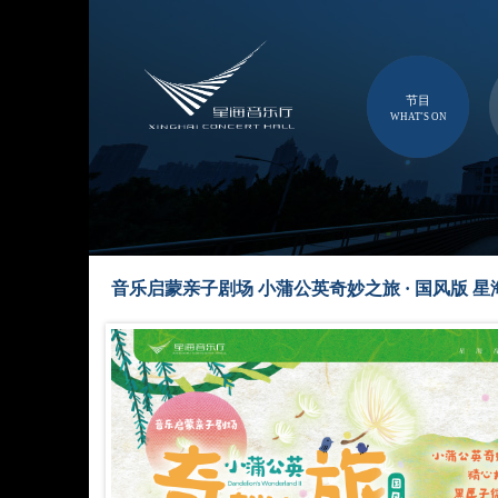
节目
WHAT'S ON
音乐启蒙亲子剧场 小蒲公英奇妙之旅 · 国风版 